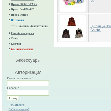
Up"
Пряжа SPAGOYARN
Пряжа YARNART
Пряжа Китай
Пуговицы
Пуговицы Декоративные
Пуговицы "Bu
Galore"
Российская пряжа
Спицы
Крючки
Спецпредложения
Аксессуары
Авторизация
Имя пользователя:
*
Пароль:
*
Регистрация
Забыли пароль?