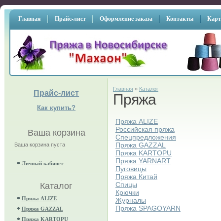
Главная
Прайс-лист
Оформление заказа
Контакты
Карт
Главная
»
Каталог
Прайс-лист
Пряжа
Как купить?
Пряжа ALIZE
Российская пряжа
Ваша корзина
Спецпредложения
Пряжа GAZZAL
Ваша корзина пуста
Пряжа KARTOPU
Пряжа YARNART
Личный кабинет
Пуговицы
Пряжа Китай
Спицы
Каталог
Крючки
Пряжа ALIZE
Журналы
Пряжа SPAGOYARN
Пряжа GAZZAL
Пряжа KARTOPU