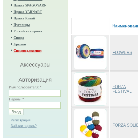
Пряжа SPAGOYARN
Пряжа YARNART
Пряжа Китай
Пуговицы
Наименован
Российская пряжа
Спицы
Крючки
Спецпредложения
FLOWERS
Аксессуары
Авторизация
FORZA
Имя пользователя:
*
FESTIVAL
Пароль:
*
Регистрация
FORZA SOLI
Забыли пароль?