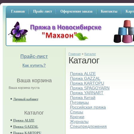
Главная
Прайс-лист
Оформление заказа
Контакты
Карт
Главная
»
Каталог
Прайс-лист
Каталог
Как купить?
Пряжа ALIZE
Пряжа GAZZAL
Ваша корзина
Пряжа KARTOPU
Пряжа SPAGOYARN
Ваша корзина пуста
Пряжа YARNART
Пряжа Китай
Личный кабинет
Пуговицы
Российская пряжа
Спицы
Каталог
Крючки
Пряжа ALIZE
Журналы
Спецпредложения
Пряжа GAZZAL
Пряжа KARTOPU