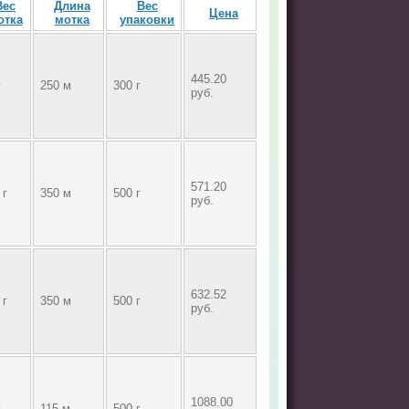
Вес
Длина
Вес
Цена
отка
мотка
упаковки
445.20
г
250 м
300 г
руб.
571.20
 г
350 м
500 г
руб.
632.52
 г
350 м
500 г
руб.
1088.00
г
115 м
500 г