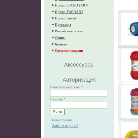
Пряжа SPAGOYARN
Пряжа YARNART
Пряжа Китай
Пуговицы
Российская пряжа
Спицы
Крючки
Спецпредложения
Аксессуары
Авторизация
Имя пользователя:
*
Пароль:
*
Регистрация
Забыли пароль?