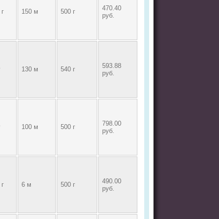
470.40
 г
150 м
500 г
руб.
593.88
г
130 м
540 г
руб.
798.00
г
100 м
500 г
руб.
490.00
 г
6 м
500 г
руб.