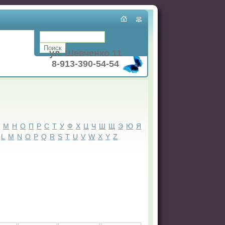
ул. Шевченко 11
8-913-390-54-54
Л
М
Н
О
П
Р
С
Т
У
Ф
Х
Ц
Ч
Ш
Щ
Э
Ю
Я
L
M
N
O
P
Q
R
S
T
U
V
W
X
Y
Z