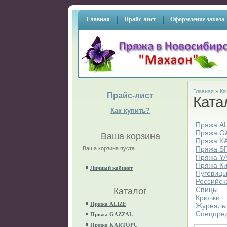
Главная
Прайс-лист
Оформление заказа
Главная
»
Ка
Прайс-лист
Ката
Как купить?
Пряжа A
Пряжа G
Ваша корзина
Пряжа K
Пряжа S
Ваша корзина пуста
Пряжа Y
Пряжа К
Личный кабинет
Пуговиц
Российск
Спицы
Каталог
Крючки
Пряжа ALIZE
Журнал
Спецпре
Пряжа GAZZAL
Пряжа KARTOPU