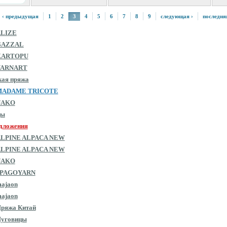
‹ предыдущая
1
2
3
4
5
6
7
8
9
следующая ›
последня
ALIZE
GAZZAL
KARTOPU
YARNART
кая пряжа
MADAME TRICOTE
NAKO
цы
дложения
ALPINE ALPACA NEW
ALPINE ALPACA NEW
NAKO
SPAGOYARN
ajaon
ajaon
ряжа Китай
Пуговицы