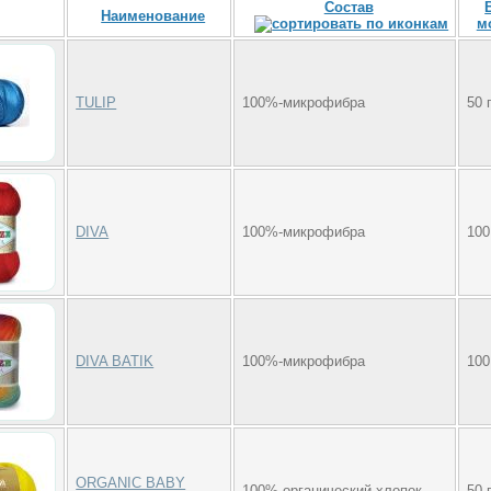
Состав
Наименование
м
TULIP
100%-микрофибра
50 
DIVA
100%-микрофибра
100
DIVA BATIK
100%-микрофибра
100
ORGANIC BABY
100%-органический хлопок
50 