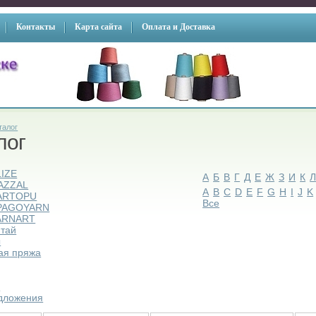
Контакты
Карта сайта
Оплата и Доставка
талог
лог
LIZE
А
Б
В
Г
Д
Е
Ж
З
И
К
AZZAL
A
B
C
D
E
F
G
H
I
J
K
ARTOPU
Все
PAGOYARN
ARNART
итай
ы
ая пряжа
ы
дложения