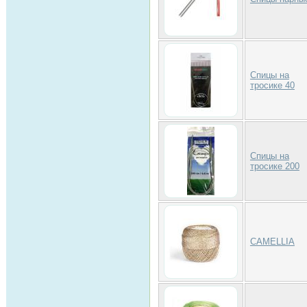
Спицы на
тросике 40
Спицы на
тросике 200
CAMELLIA