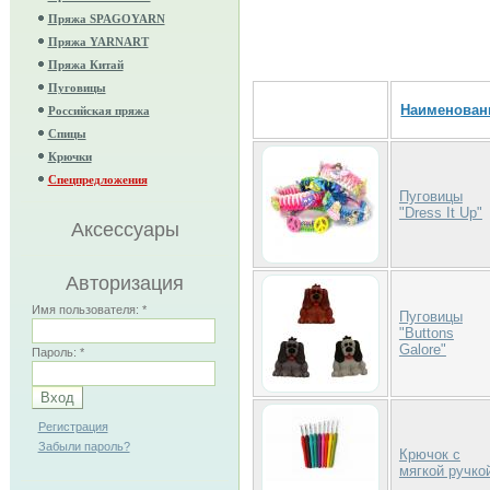
Пряжа SPAGOYARN
Пряжа YARNART
Пряжа Китай
Пуговицы
Наименован
Российская пряжа
Спицы
Крючки
Спецпредложения
Пуговицы
"Dress It Up"
Аксессуары
Авторизация
Имя пользователя:
*
Пуговицы
"Buttons
Galore"
Пароль:
*
Регистрация
Забыли пароль?
Крючок с
мягкой ручко