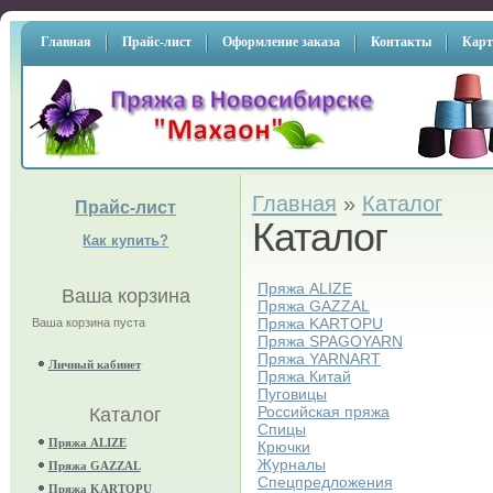
Главная
Прайс-лист
Оформление заказа
Контакты
Карт
Главная
»
Каталог
Прайс-лист
Каталог
Как купить?
Пряжа ALIZE
Ваша корзина
Пряжа GAZZAL
Пряжа KARTOPU
Ваша корзина пуста
Пряжа SPAGOYARN
Пряжа YARNART
Личный кабинет
Пряжа Китай
Пуговицы
Российская пряжа
Каталог
Спицы
Пряжа ALIZE
Крючки
Журналы
Пряжа GAZZAL
Спецпредложения
Пряжа KARTOPU