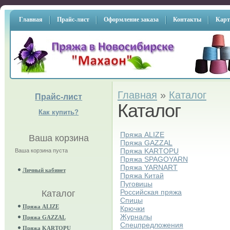
Главная
Прайс-лист
Оформление заказа
Контакты
Карт
Главная
»
Каталог
Прайс-лист
Каталог
Как купить?
Пряжа ALIZE
Ваша корзина
Пряжа GAZZAL
Пряжа KARTOPU
Ваша корзина пуста
Пряжа SPAGOYARN
Пряжа YARNART
Личный кабинет
Пряжа Китай
Пуговицы
Российская пряжа
Каталог
Спицы
Пряжа ALIZE
Крючки
Журналы
Пряжа GAZZAL
Спецпредложения
Пряжа KARTOPU