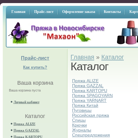
Главная
Прайс-лист
Оформление заказа
Контакты
Карт
Главная
»
Каталог
Прайс-лист
Каталог
Как купить?
Пряжа ALIZE
Ваша корзина
Пряжа GAZZAL
Пряжа KARTOPU
Ваша корзина пуста
Пряжа SPAGOYARN
Пряжа YARNART
Личный кабинет
Пряжа Китай
Пуговицы
Российская пряжа
Каталог
Спицы
Пряжа ALIZE
Крючки
Журналы
Пряжа GAZZAL
Спецпредложения
Пряжа KARTOPU