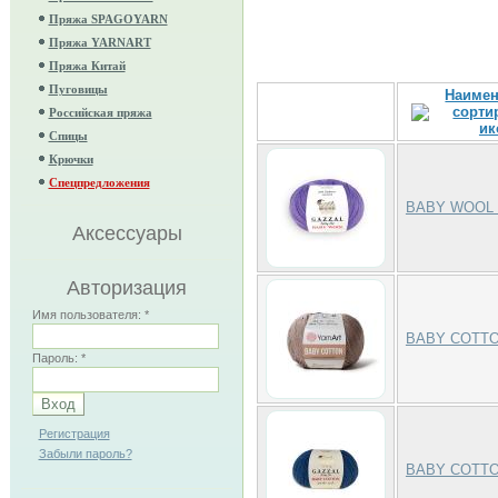
Пряжа SPAGOYARN
Пряжа YARNART
Пряжа Китай
Пуговицы
Наимен
Российская пряжа
Спицы
Крючки
Спецпредложения
BABY WOOL
Аксессуары
Авторизация
Имя пользователя:
*
BABY COTTON
Пароль:
*
Регистрация
Забыли пароль?
BABY COTT