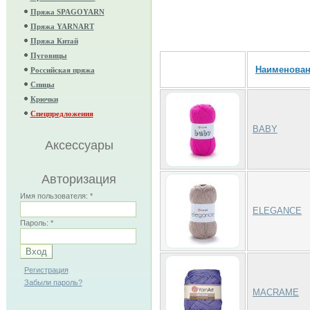
Пряжа SPAGOYARN
Пряжа YARNART
Пряжа Китай
Пуговицы
Наименова
Российская пряжа
Спицы
Крючки
Спецпредложения
BABY
Аксессуары
Авторизация
Имя пользователя:
*
ELEGANCE
Пароль:
*
Регистрация
Забыли пароль?
MACRAME