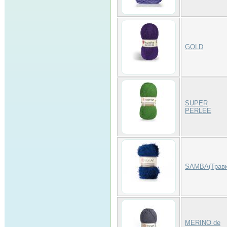
GOLD
SUPER
PERLEE
SAMBA(Травк
MERINO de