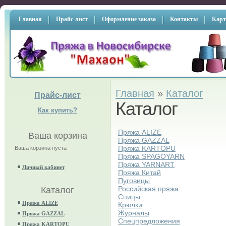
Главная
Прайс-лист
Оформление заказа
Контакты
Карт
Главная
»
Каталог
Прайс-лист
Каталог
Как купить?
Пряжа ALIZE
Ваша корзина
Пряжа GAZZAL
Пряжа KARTOPU
Ваша корзина пуста
Пряжа SPAGOYARN
Пряжа YARNART
Личный кабинет
Пряжа Китай
Пуговицы
Российская пряжа
Каталог
Спицы
Пряжа ALIZE
Крючки
Журналы
Пряжа GAZZAL
Спецпредложения
Пряжа KARTOPU