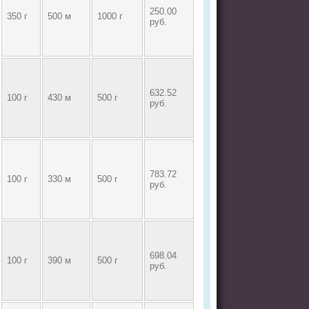
250.00
350 г
500 м
1000 г
руб.
632.52
100 г
430 м
500 г
руб.
783.72
100 г
330 м
500 г
руб.
698.04
100 г
390 м
500 г
руб.