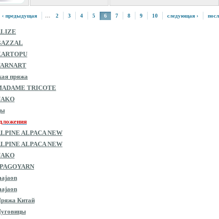
‹ предыдущая
…
2
3
4
5
6
7
8
9
10
следующая ›
посл
ALIZE
GAZZAL
KARTOPU
YARNART
кая пряжа
MADAME TRICOTE
NAKO
цы
дложения
ALPINE ALPACA NEW
ALPINE ALPACA NEW
NAKO
SPAGOYARN
ajaon
ajaon
ряжа Китай
Пуговицы