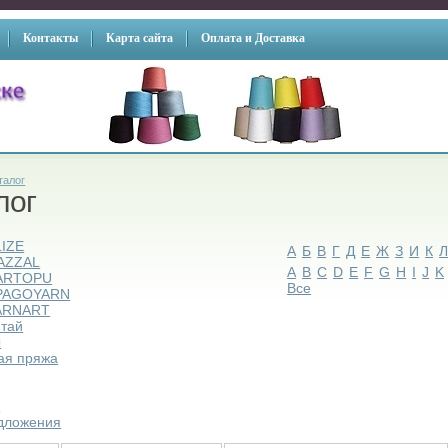
Контакты
Карта сайта
Оплата и Доставка
талог
лог
LIZE
А
Б
В
Г
Д
Е
Ж
З
И
К
AZZAL
A
B
C
D
E
F
G
H
I
J
K
ARTOPU
Все
PAGOYARN
ARNART
итай
ы
ая пряжа
ы
дложения