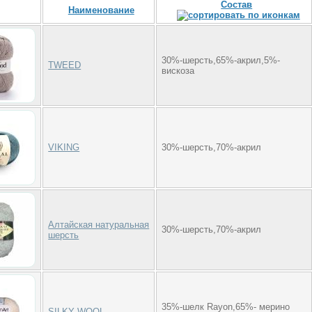
Состав
Наименование
30%-шерсть,65%-акрил,5%-
TWEED
вискоза
VIKING
30%-шерсть,70%-акрил
Алтайская натуральная
30%-шерсть,70%-акрил
шерсть
35%-шелк Rayon,65%- мерино
SILKY WOOL