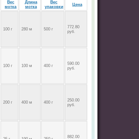
Вес
Длина
Вес
Цена
мотка
мотка
упаковки
772.80
100 г
280 м
500 г
руб.
590.00
100 г
100 м
400 г
руб.
250.00
200 г
400 м
400 г
руб.
882.00
25 г
190 м
250 г