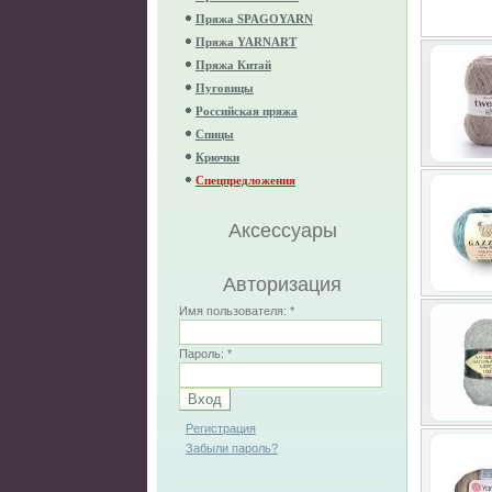
Пряжа SPAGOYARN
Пряжа YARNART
Пряжа Китай
Пуговицы
Российская пряжа
Спицы
Крючки
Спецпредложения
Аксессуары
Авторизация
Имя пользователя:
*
Пароль:
*
Регистрация
Забыли пароль?