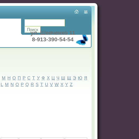
ул. Шевченко 11
8-913-390-54-54
Л
М
Н
О
П
Р
С
Т
У
Ф
Х
Ц
Ч
Ш
Щ
Э
Ю
Я
L
M
N
O
P
Q
R
S
T
U
V
W
X
Y
Z