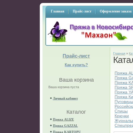
Главная
Прайс-лист
Оформление заказа
Главная
»
Ка
Прайс-лист
Ката
Как купить?
Пряжа A
Пряжа G
Ваша корзина
Пряжа K
Пряжа S
Ваша корзина пуста
Пряжа Y
Пряжа К
Личный кабинет
Пуговиц
Российск
Спицы
Каталог
Крючки
Пряжа ALIZE
Журнал
Спецпре
Пряжа GAZZAL
Пряжа KARTOPU