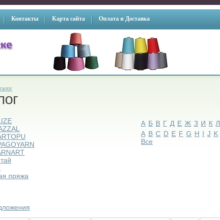
Контакты
Карта сайта
Оплата и Доставка
талог
лог
LIZE
А
Б
В
Г
Д
Е
Ж
З
И
К
AZZAL
A
B
C
D
E
F
G
H
I
J
K
ARTOPU
Все
PAGOYARN
ARNART
итай
ы
ая пряжа
ы
дложения