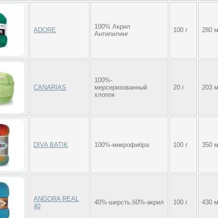
100% Акрил
ADORE
100 г
280 
Антипилинг
100%-
CANARIAS
мерсеризованный
20 г
203 
хлопок
DIVA BATIK
100%-микрофибра
100 г
350 
ANGORA REAL
40%-шерсть,60%-акрил
100 г
430 
40