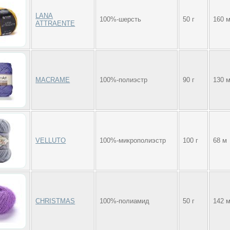
LANA
100%-шерсть
50 г
160 
ATTRAENTE
MACRAME
100%-полиэстр
90 г
130 
VELLUTO
100%-микрополиэстр
100 г
68 м
CHRISTMAS
100%-полиамид
50 г
142 