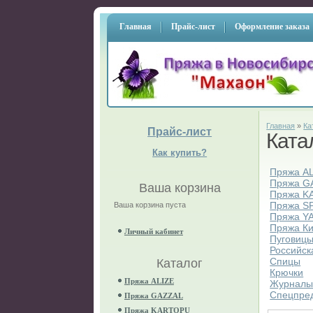
Главная
Прайс-лист
Оформление заказа
Главная
»
Ка
Прайс-лист
Ката
Как купить?
Пряжа A
Пряжа G
Ваша корзина
Пряжа K
Пряжа S
Ваша корзина пуста
Пряжа Y
Пряжа К
Личный кабинет
Пуговиц
Российск
Спицы
Каталог
Крючки
Пряжа ALIZE
Журнал
Спецпре
Пряжа GAZZAL
Пряжа KARTOPU