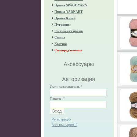
Пряжа SPAGOYARN
Пряжа YARNART
Пряжа Китай
Пуговицы
Российская пряжа
Спицы
Крючки
Спецпредложения
Аксессуары
Авторизация
Имя пользователя:
*
Пароль:
*
Регистрация
Забыли пароль?