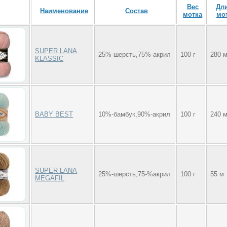
Вес
Дл
Наименование
Состав
мотка
мо
SUPER LANA
25%-шерсть,75%-акрил
100 г
280 
KLASSIC
BABY BEST
10%-бамбук,90%-акрил
100 г
240 
SUPER LANA
25%-шерсть,75-%акрил
100 г
55 м
MEGAFIL