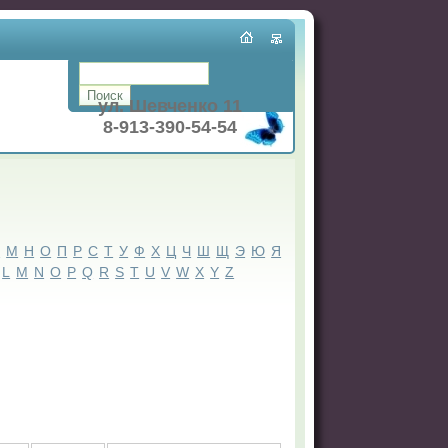
ул. Шевченко 11
8-913-390-54-54
Л
М
Н
О
П
Р
С
Т
У
Ф
Х
Ц
Ч
Ш
Щ
Э
Ю
Я
L
M
N
O
P
Q
R
S
T
U
V
W
X
Y
Z