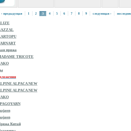
‹ предыдущая
1
2
3
4
5
6
7
8
9
следующая ›
последня
ALIZE
GAZZAL
KARTOPU
YARNART
кая пряжа
MADAME TRICOTE
NAKO
цы
дложения
ALPINE ALPACA NEW
ALPINE ALPACA NEW
NAKO
SPAGOYARN
ajaon
ajaon
ряжа Китай
Пуговицы