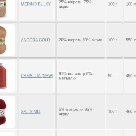
25%-шерсть, 75%-
MERINO BULKY
100 г
100 
акрил
ANGORA GOLD
20%-шерсть,80%-акрил
100 г
550 
91%-полиэстр,9%-
CAMELLIA (NEW)
50 г
450 
металлик
5%-металлик,95%-
SAL SIMLI
100 г
460 
акрил