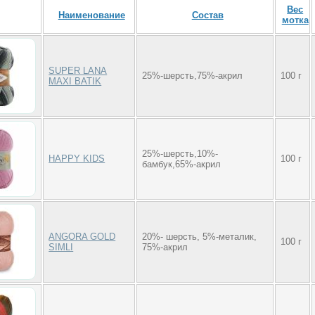
Вес
Наименование
Состав
мотка
SUPER LANA
25%-шерсть,75%-акрил
100 г
MAXI BATIK
25%-шерсть,10%-
HAPPY KIDS
100 г
бамбук,65%-акрил
ANGORA GOLD
20%- шерсть, 5%-металик,
100 г
SIMLI
75%-акрил