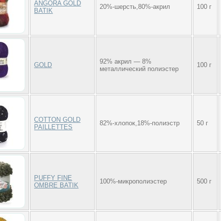
ANGORA GOLD
20%-шерсть,80%-акрил
100 г
BATIK
92% акрил — 8%
GOLD
100 г
металлический полиэстер
COTTON GOLD
82%-хлопок,18%-полиэстр
50 г
PAILLETTES
PUFFY FINE
100%-микрополиэстер
500 г
OMBRE BATIK