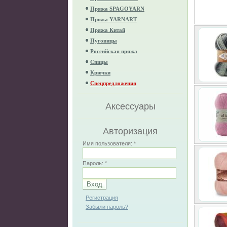
Пряжа SPAGOYARN
Пряжа YARNART
Пряжа Китай
Пуговицы
Российская пряжа
Спицы
Крючки
Спецпредложения
Аксессуары
Авторизация
Имя пользователя:
*
Пароль:
*
Регистрация
Забыли пароль?