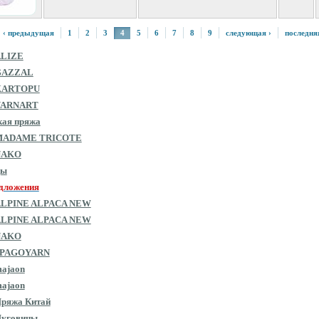
‹ предыдущая
1
2
3
4
5
6
7
8
9
следующая ›
последня
ALIZE
GAZZAL
KARTOPU
YARNART
кая пряжа
MADAME TRICOTE
NAKO
цы
дложения
ALPINE ALPACA NEW
ALPINE ALPACA NEW
NAKO
SPAGOYARN
ajaon
ajaon
ряжа Китай
Пуговицы