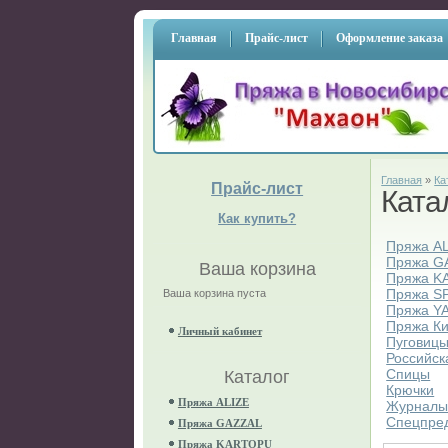
Главная
Прайс-лист
Оформление заказа
Главная
»
Ка
Прайс-лист
Ката
Как купить?
Пряжа A
Пряжа G
Ваша корзина
Пряжа K
Пряжа S
Ваша корзина пуста
Пряжа Y
Пряжа К
Личный кабинет
Пуговиц
Российск
Спицы
Каталог
Крючки
Пряжа ALIZE
Журнал
Спецпре
Пряжа GAZZAL
Пряжа KARTOPU