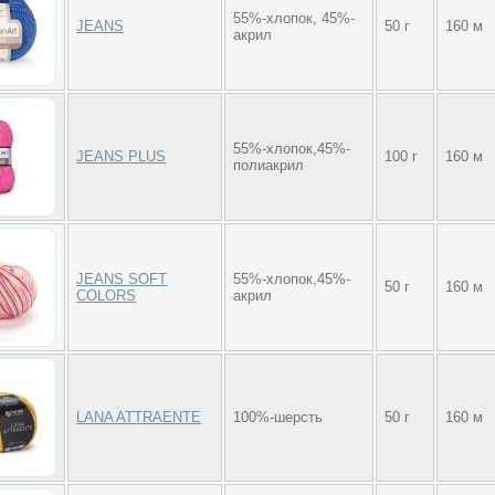
55%-хлопок, 45%-
JEANS
50 г
160 м
акрил
55%-хлопок,45%-
JEANS PLUS
100 г
160 м
полиакрил
JEANS SOFT
55%-хлопок,45%-
50 г
160 м
COLORS
акрил
LANA ATTRAENTE
100%-шерсть
50 г
160 м