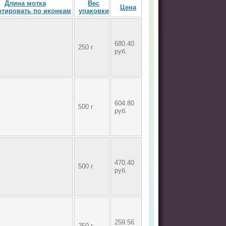
Длина мотка
Вес
Цена
упаковки
680.40
250 г
руб.
604.80
500 г
руб.
470.40
500 г
руб.
259.56
250 г