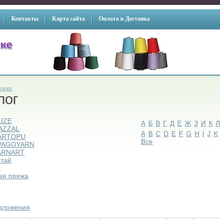
Контакты
Карта сайта
Оплата и Доставка
талог
лог
LIZE
А
Б
В
Г
Д
Е
Ж
З
И
К
AZZAL
A
B
C
D
E
F
G
H
I
J
K
ARTOPU
Все
PAGOYARN
ARNART
итай
ы
ая пряжа
ы
дложения