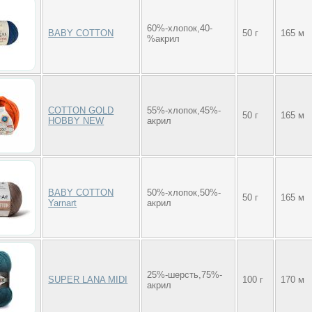
60%-хлопок,40-
BABY COTTON
50 г
165 м
%акрил
COTTON GOLD
55%-хлопок,45%-
50 г
165 м
HOBBY NEW
акрил
BABY COTTON
50%-хлопок,50%-
50 г
165 м
Yarnart
акрил
25%-шерсть,75%-
SUPER LANA MIDI
100 г
170 м
акрил