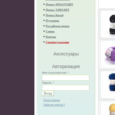
Пряжа SPAGOYARN
Пряжа YARNART
Пряжа Китай
Пуговицы
Российская пряжа
Спицы
Крючки
Спецпредложения
Аксессуары
Авторизация
Имя пользователя:
*
Пароль:
*
Регистрация
Забыли пароль?