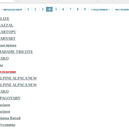
‹ предыдущая
1
2
3
4
5
6
7
8
9
следующая ›
последня
ALIZE
GAZZAL
KARTOPU
YARNART
кая пряжа
MADAME TRICOTE
NAKO
цы
дложения
ALPINE ALPACA NEW
ALPINE ALPACA NEW
NAKO
SPAGOYARN
ajaon
ajaon
ряжа Китай
Пуговицы