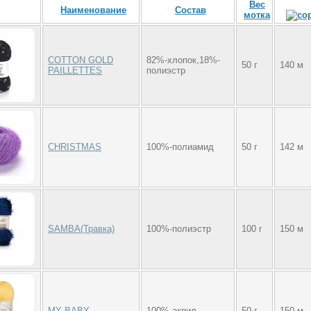
Вес
Наименование
Состав
мотка
COTTON GOLD
82%-хлопок,18%-
50 г
140 м
PAILLETTES
полиэстр
CHRISTMAS
100%-полиамид
50 г
142 м
SAMBA(Травка)
100%-полиэстр
100 г
150 м
MY BABY
100%-акрил
50 г
150 м