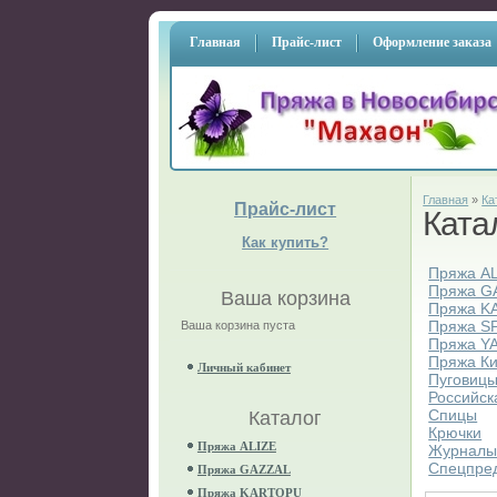
Главная
Прайс-лист
Оформление заказа
Главная
»
Ка
Прайс-лист
Ката
Как купить?
Пряжа A
Пряжа G
Ваша корзина
Пряжа K
Пряжа S
Ваша корзина пуста
Пряжа Y
Пряжа К
Личный кабинет
Пуговиц
Российск
Спицы
Каталог
Крючки
Пряжа ALIZE
Журнал
Спецпре
Пряжа GAZZAL
Пряжа KARTOPU