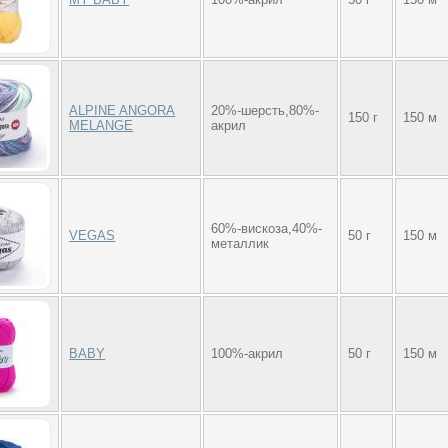
ALPINE ANGORA
20%-шерсть,80%-
150 г
150 м
MELANGE
акрил
60%-вискоза,40%-
VEGAS
50 г
150 м
металлик
BABY
100%-акрил
50 г
150 м