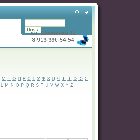
ул. Шевченко 11
8-913-390-54-54
Л
М
Н
О
П
Р
С
Т
У
Ф
Х
Ц
Ч
Ш
Щ
Э
Ю
Я
L
M
N
O
P
Q
R
S
T
U
V
W
X
Y
Z