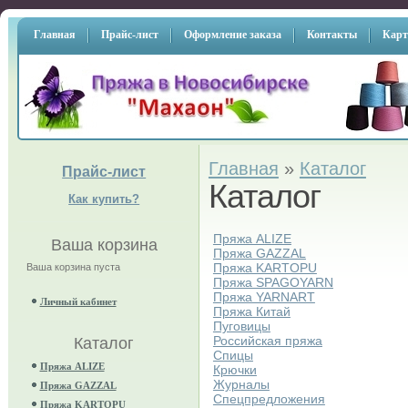
Главная
Прайс-лист
Оформление заказа
Контакты
Карт
Главная
»
Каталог
Прайс-лист
Каталог
Как купить?
Пряжа ALIZE
Ваша корзина
Пряжа GAZZAL
Пряжа KARTOPU
Ваша корзина пуста
Пряжа SPAGOYARN
Пряжа YARNART
Личный кабинет
Пряжа Китай
Пуговицы
Российская пряжа
Каталог
Спицы
Пряжа ALIZE
Крючки
Журналы
Пряжа GAZZAL
Спецпредложения
Пряжа KARTOPU