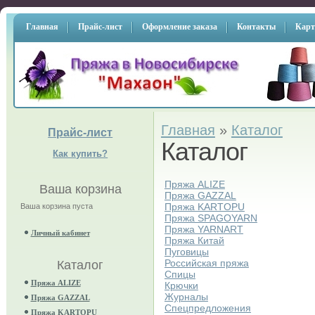
Главная
Прайс-лист
Оформление заказа
Контакты
Карт
Главная
»
Каталог
Прайс-лист
Каталог
Как купить?
Пряжа ALIZE
Ваша корзина
Пряжа GAZZAL
Пряжа KARTOPU
Ваша корзина пуста
Пряжа SPAGOYARN
Пряжа YARNART
Личный кабинет
Пряжа Китай
Пуговицы
Российская пряжа
Каталог
Спицы
Пряжа ALIZE
Крючки
Журналы
Пряжа GAZZAL
Спецпредложения
Пряжа KARTOPU