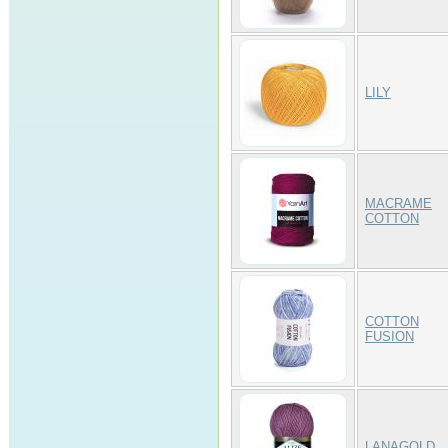
LILY
MACRAME
COTTON
COTTON
FUSION
LANAGOLD