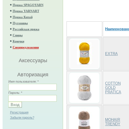
Пряжа SPAGOYARN
Пряжа YARNART
Пряжа Китай
Пуговицы
Наименован
Российская пряжа
Спицы
Крючки
Спецпредложения
EXTRA
Аксессуары
Авторизация
Имя пользователя:
*
COTTON
GOLD
PRATICA
Пароль:
*
Регистрация
Забыли пароль?
MOHAIR
TRENDY