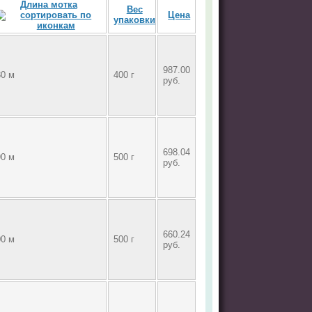
Длина мотка
Вес
Цена
упаковки
987.00
80 м
400 г
руб.
698.04
90 м
500 г
руб.
660.24
00 м
500 г
руб.