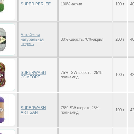
SUPER PERLEE
100%-акрил
100 г
4
Алтайская
натуральная
30%-шерсть,70%-акрил
200 г
4
шерсть
SUPERWASH
75%- SW шерсть, 25%-
100 г
4
COMFORT
полиамид
SUPERWASH
75% SW шерсть,25%-
100 г
4
ARTISAN
полиамид