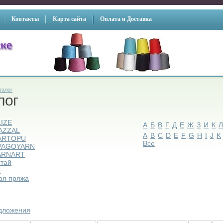
Контакты
Карта сайта
Оплата и Доставка
талог
лог
LIZE
А
Б
В
Г
Д
Е
Ж
З
И
К
AZZAL
A
B
C
D
E
F
G
H
I
J
K
ARTOPU
Все
PAGOYARN
ARNART
итай
ы
ая пряжа
ы
дложения