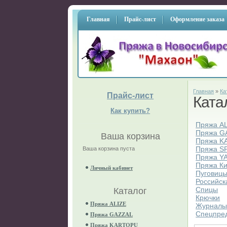
Главная
Прайс-лист
Оформление заказа
Главная
»
Ка
Прайс-лист
Ката
Как купить?
Пряжа A
Пряжа G
Ваша корзина
Пряжа K
Пряжа S
Ваша корзина пуста
Пряжа Y
Пряжа К
Личный кабинет
Пуговиц
Российск
Спицы
Каталог
Крючки
Пряжа ALIZE
Журнал
Спецпре
Пряжа GAZZAL
Пряжа KARTOPU