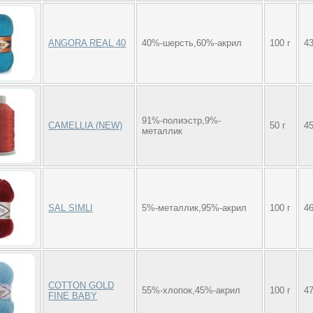
ANGORA REAL 40
40%-шерсть,60%-акрил
100 г
4
91%-полиэстр,9%-
CAMELLIA (NEW)
50 г
4
металлик
SAL SIMLI
5%-металлик,95%-акрил
100 г
4
COTTON GOLD
55%-хлопок,45%-акрил
100 г
4
FINE BABY