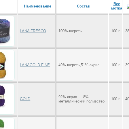
Вес
Наименование
Состав
мотка
LANA FRESCO
100%-шерсть
100 г
3
LANAGOLD FINE
49%-шерсть,51%-акрил
100 г
3
92% акрил — 8%
GOLD
100 г
4
металлический полиэстер