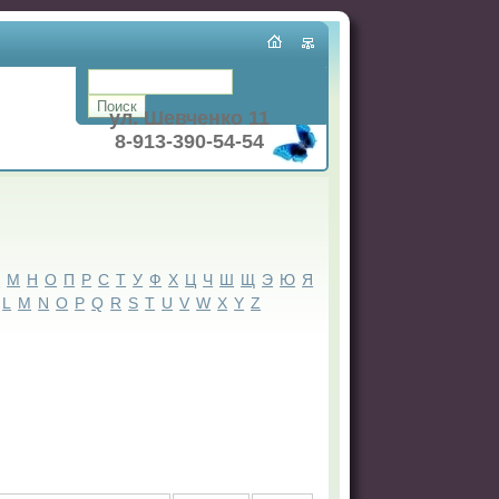
ул. Шевченко 11
8-913-390-54-54
Л
М
Н
О
П
Р
С
Т
У
Ф
Х
Ц
Ч
Ш
Щ
Э
Ю
Я
L
M
N
O
P
Q
R
S
T
U
V
W
X
Y
Z