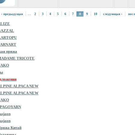
‹ предыдущая
…
2
3
4
5
6
7
8
9
10
следующая ›
посл
ALIZE
GAZZAL
KARTOPU
YARNART
кая пряжа
MADAME TRICOTE
NAKO
цы
дложения
ALPINE ALPACA NEW
ALPINE ALPACA NEW
NAKO
SPAGOYARN
ajaon
ajaon
ряжа Китай
Пуговицы