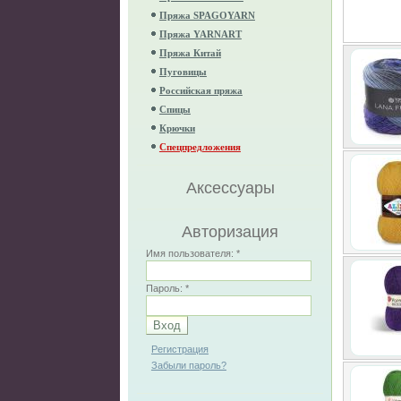
Пряжа SPAGOYARN
Пряжа YARNART
Пряжа Китай
Пуговицы
Российская пряжа
Спицы
Крючки
Спецпредложения
Аксессуары
Авторизация
Имя пользователя:
*
Пароль:
*
Регистрация
Забыли пароль?