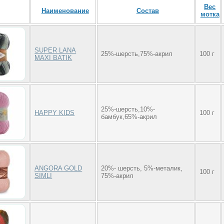
Вес
Наименование
Состав
мотка
SUPER LANA
25%-шерсть,75%-акрил
100 г
MAXI BATIK
25%-шерсть,10%-
HAPPY KIDS
100 г
бамбук,65%-акрил
ANGORA GOLD
20%- шерсть, 5%-металик,
100 г
SIMLI
75%-акрил