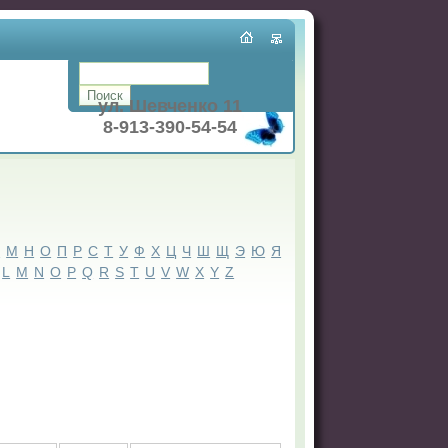
ул. Шевченко 11
8-913-390-54-54
Л
М
Н
О
П
Р
С
Т
У
Ф
Х
Ц
Ч
Ш
Щ
Э
Ю
Я
L
M
N
O
P
Q
R
S
T
U
V
W
X
Y
Z