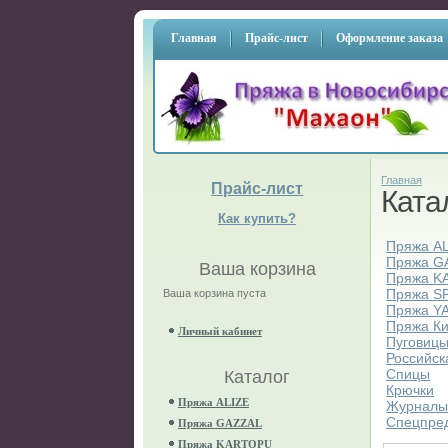
Главная
Прайс-лист
Оформление заказа
Главная
Прайс-лист
Ката
Как купить?
Пряжа A
Пряжа G
Ваша корзина
Пряжа K
Пряжа S
Ваша корзина пуста
Пряжа Y
Пряжа К
Личный кабинет
Пуговиц
Российск
Спицы
Каталог
Крючки
Пряжа ALIZE
Журнал
Спецпре
Пряжа GAZZAL
Пряжа KARTOPU