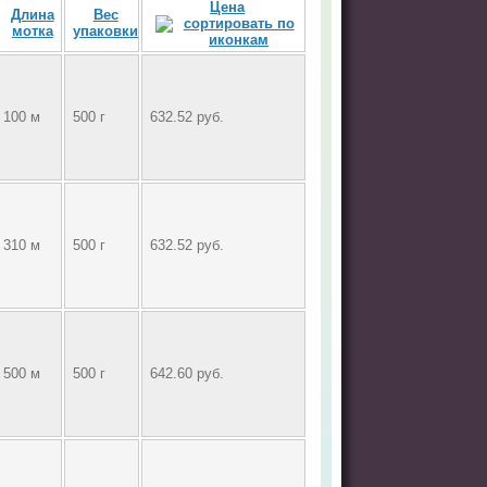
Цена
Длина
Вес
мотка
упаковки
100 м
500 г
632.52 руб.
310 м
500 г
632.52 руб.
500 м
500 г
642.60 руб.