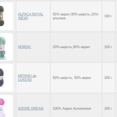
ALPACA ROYAL
55%-акрил,30%-шерсть,15%-
100 г
(NEW)
альпака
NORDIC
20%-шерсть,80%-акрил
150 г
MERINO de
50%-шерсть, 50%-акрил
100 г
LUXE/50
ADORE DREAM
100% Акрил Антипилинг
100 г