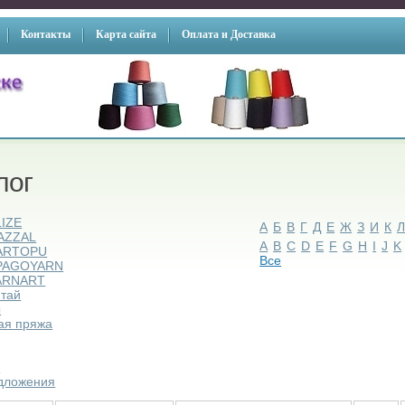
Контакты
Карта сайта
Оплата и Доставка
лог
LIZE
А
Б
В
Г
Д
Е
Ж
З
И
К
AZZAL
A
B
C
D
E
F
G
H
I
J
K
ARTOPU
Все
PAGOYARN
ARNART
итай
ы
ая пряжа
ы
дложения