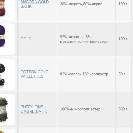
ANGORA GOLD
20%-шерсть,80%-акрил
100 г
BATIK
92% акрил — 8%
GOLD
100 г
металлический полиэстер
COTTON GOLD
82%-хлопок,18%-полиэстр
50 г
PAILLETTES
PUFFY FINE
100%-микрополиэстер
500 г
OMBRE BATIK