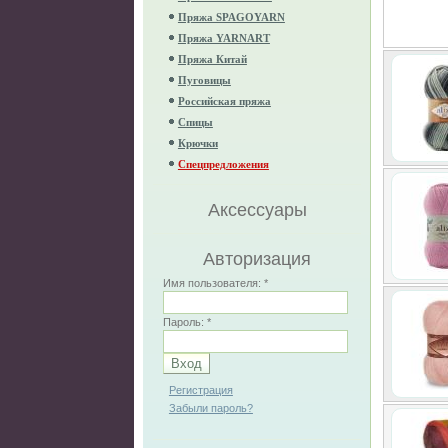
Пряжа SPAGOYARN
Пряжа YARNART
Пряжа Китай
Пуговицы
Российская пряжа
Спицы
Крючки
Спецпредложения
Аксессуары
Авторизация
Имя пользователя:
*
Пароль:
*
Регистрация
Забыли пароль?