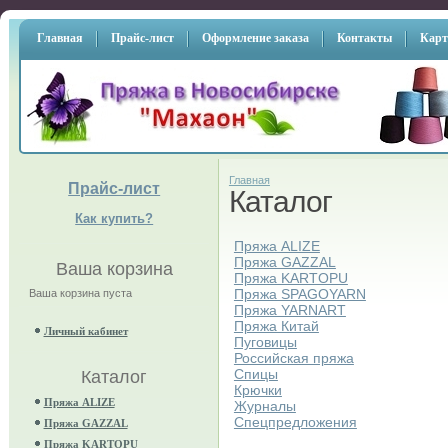
Главная
Прайс-лист
Оформление заказа
Контакты
Карт
Главная
Прайс-лист
Каталог
Как купить?
Пряжа ALIZE
Пряжа GAZZAL
Ваша корзина
Пряжа KARTOPU
Пряжа SPAGOYARN
Ваша корзина пуста
Пряжа YARNART
Пряжа Китай
Личный кабинет
Пуговицы
Российская пряжа
Спицы
Каталог
Крючки
Пряжа ALIZE
Журналы
Спецпредложения
Пряжа GAZZAL
Пряжа KARTOPU