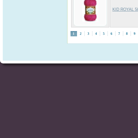
KID ROYAL 5
1
2
3
4
5
6
7
8
9