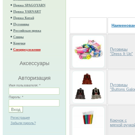
Пряжа SPAGOYARN
Пряжа YARNART
Пряжа Китай
Пуговицы
Наименова
Российская пряжа
Спицы
Крючки
Пуговицы
Спецпредложения
"Dress It Up"
Аксессуары
Авторизация
Пуговицы
Имя пользователя:
*
"Buttons Galo
Пароль:
*
Регистрация
Крючок с
Забыли пароль?
мягкой ручко