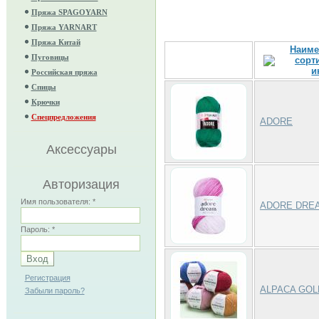
Пряжа SPAGOYARN
Пряжа YARNART
Пряжа Китай
Наиме
Пуговицы
Российская пряжа
Спицы
Крючки
Спецпредложения
ADORE
Аксессуары
Авторизация
Имя пользователя:
*
ADORE DRE
Пароль:
*
Регистрация
ALPACA GOL
Забыли пароль?