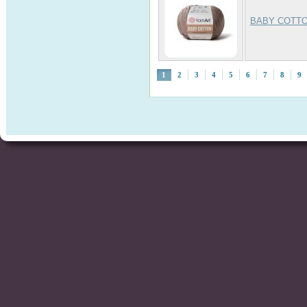
BABY COTTON
1
2
3
4
5
6
7
8
9