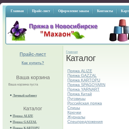
Главная
Прайс-лист
Оформление заказа
Контакты
Карт
Главная
Прайс-лист
Каталог
Как купить?
Пряжа ALIZE
Пряжа GAZZAL
Ваша корзина
Пряжа KARTOPU
Пряжа SPAGOYARN
Ваша корзина пуста
Пряжа YARNART
Пряжа Китай
Личный кабинет
Пуговицы
Российская пряжа
Спицы
Каталог
Крючки
Пряжа ALIZE
Журналы
Спецпредложения
Пряжа GAZZAL
Пряжа KARTOPU