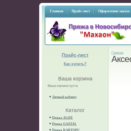
Главная
Прайс-лист
Оформление заказа
Главная
Прайс-лист
Аксе
Как купить?
Ваша корзина
Ваша корзина пуста
Личный кабинет
Каталог
Пряжа ALIZE
Пряжа GAZZAL
Пряжа KARTOPU