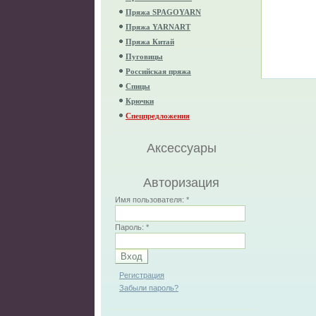
Пряжа SPAGOYARN
Пряжа YARNART
Пряжа Китай
Пуговицы
Российская пряжа
Спицы
Крючки
Спецпредложения
Аксессуары
Авторизация
Имя пользователя:
*
Пароль:
*
Регистрация
Забыли пароль?