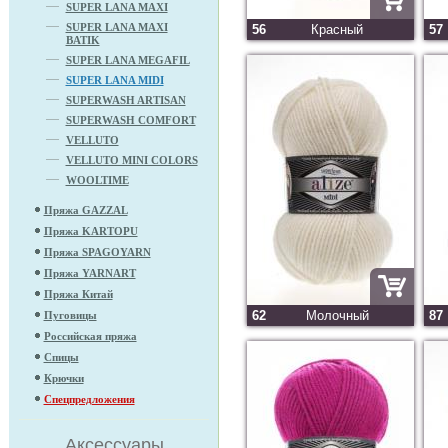
SUPER LANA MAXI
SUPER LANA MAXI
56
Красный
57
BATIK
SUPER LANA MEGAFIL
SUPER LANA MIDI
SUPERWASH ARTISAN
SUPERWASH COMFORT
VELLUTO
VELLUTO MINI COLORS
WOOLTIME
Пряжа GAZZAL
Пряжа KARTOPU
Пряжа SPAGOYARN
Пряжа YARNART
Пряжа Китай
62
Молочный
87
Пуговицы
Российская пряжа
Спицы
Крючки
Спецпредложения
Аксессуары