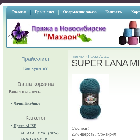
Главная
Прайс-лист
Оформление заказа
Контакты
Карт
Главная
»
Пряжа ALIZE
Прайс-лист
SUPER LANA MI
Как купить?
Ваша корзина
Ваша корзина пуста
Личный кабинет
Каталог
Пряжа ALIZE
Состав:
ALPACA ROYAL (NEW)
25%-шерсть,75%-акрил
ANGORA GOLD