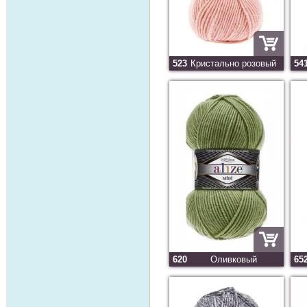
523
Кристально розовый
54
620
Оливковый
65