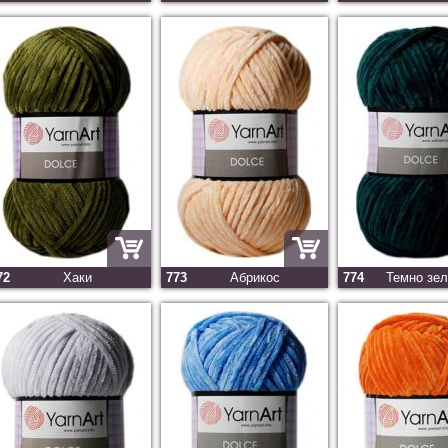
72
Хаки
773
Абрикос
774
Темно зе