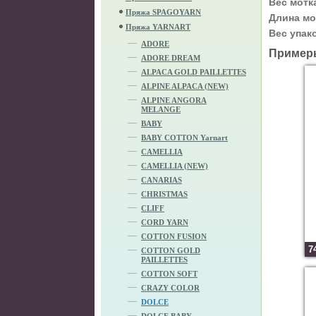
Вес мотк
Пряжа SPAGOYARN
Длина мо
Пряжа YARNART
Вес упак
ADORE
Пример
ADORE DREAM
ALPACA GOLD PAILLETTES
ALPINE ALPACA (NEW)
ALPINE ANGORA
MELANGE
BABY
BABY COTTON Yarnart
CAMELLIA
CAMELLIA (NEW)
CANARIAS
CHRISTMAS
CLIFF
CORD YARN
COTTON FUSION
7
COTTON GOLD
PAILLETTES
COTTON SOFT
CRAZY COLOR
DOLCE
DOLCE BABY