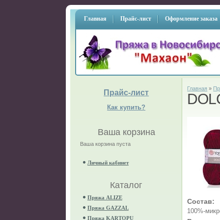
Главная
Прайс-лист
Оформление заказа
Главная
»
Пр
Прайс-лист
DOL
Как купить?
Ваша корзина
Ваша корзина пуста
Личный кабинет
Каталог
Пряжа ALIZE
Состав:
Пряжа GAZZAL
100%-микр
Пряжа KARTOPU