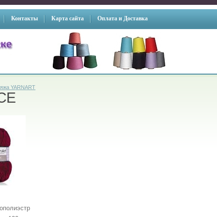
Контакты
Карта сайта
Оплата и Доставка
яжа YARNART
CE
ополиэстр