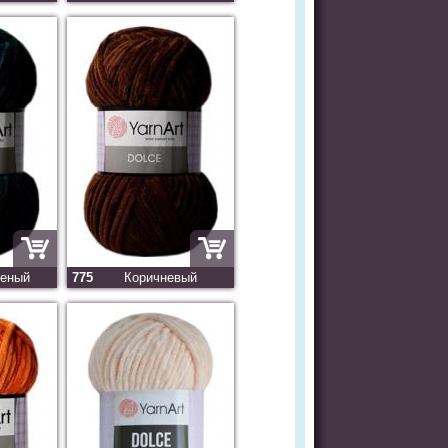
леный
775
Коричневый