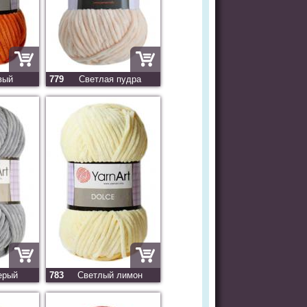
вый
779
Светлая пудра
ерый
783
Светлый лимон