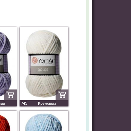
вый
745
Кремовый