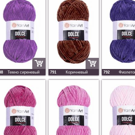
88
Темно сиреневый
791
Коричневый
792
Фиолето