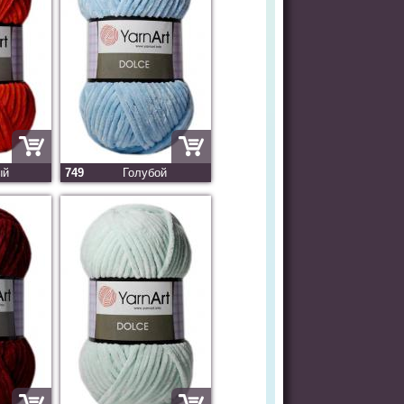
ый
749
Голубой