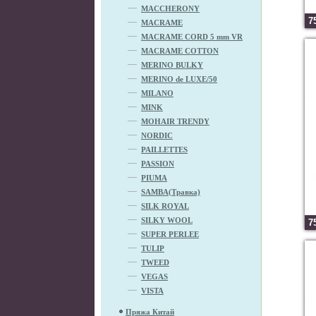
MACCHERONY
7
MACRAME
MACRAME CORD 5 mm VR
MACRAME COTTON
MERINO BULKY
MERINO de LUXE/50
MILANO
MINK
MOHAIR TRENDY
NORDIC
PAILLETTES
PASSION
PIUMA
SAMBA(Травка)
SILK ROYAL
SILKY WOOL
7
SUPER PERLEE
TULIP
TWEED
VEGAS
VISTA
Пряжа Китай