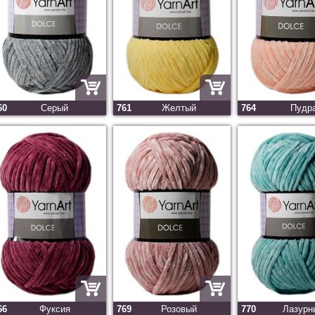
60
Серый
761
Желтый
764
Пудр
66
Фуксия
769
Розовый
770
Лазурн