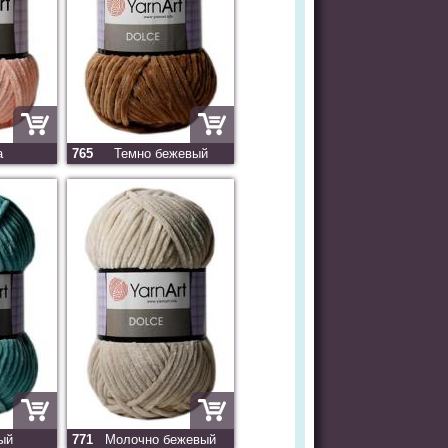
а
765
Темно бежевый
ый
771
Молочно бежевый