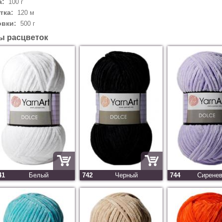
а:
100 г
тка:
120 м
овки:
500 г
ы расцветок
41
Белый
742
Черный
744
Сирене