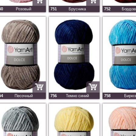
50
Розовый
751
Брусника
752
Бордов
54
Песочный
756
Темно синий
758
Бирюз