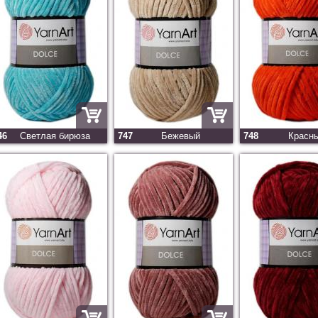
46
Светлая бирюза
747
Бежевый
748
Красн