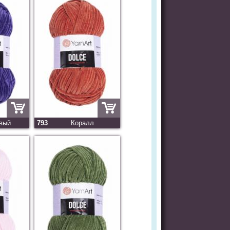
вый
793
Коралл