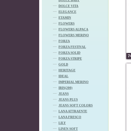
DOLCE VITA
ELEGANCE
ETAMIN
FLOWERS
FLOWERS ALPACA
FLOWERS MERINO
FORZA
FORZA FESTIVAL
FORZA SOLID
7
FORZA STRIPE
GOLD
HERITAGE
IDEAL
IMPERIAL MERINO
IRIS(200)
JEANS
JEANS PLUS
JEANS SOFT COLORS
LANA ATTRAENTE
LANA FRESCO
LILY
LINEN SOFT