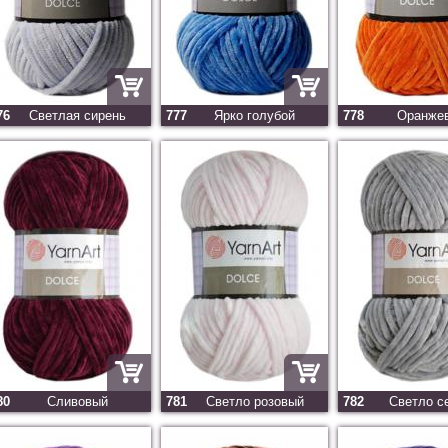
76
Светлая сирень
777
Ярко голубой
778
Оранже
80
Сливовый
781
Светло розовый
782
Светло с