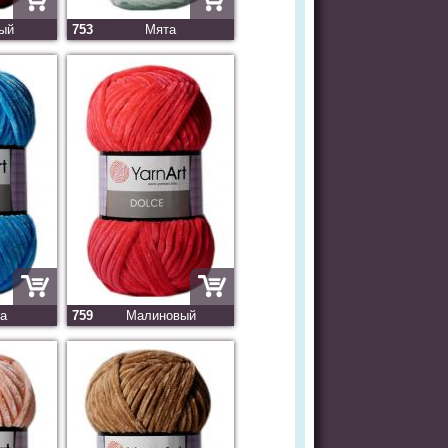
ый
753
Мята
а
759
Малиновый