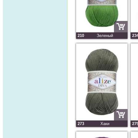
210
Зеленый
23
273
Хаки
27