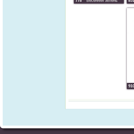
778
Весенняя зелень
85
91