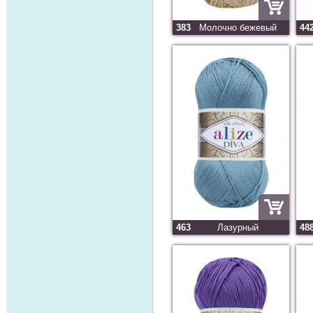
383
Молочно бежевый
44
463
Лазурный
48