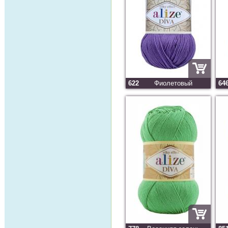
622
Фиолетовый
64