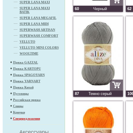
SUPER LANA MAXI
SUPER LANA MAXI
60
Черный
62
BATIK
SUPER LANA MEGAFIL
SUPER LANA MIDI
SUPERWASH ARTISAN
SUPERWASH COMFORT
VELLUTO
VELLUTO MINI COLORS
WOOLTIME
Пряжа GAZZAL
Пряжа KARTOPU
Пряжа SPAGOYARN
Пряжа YARNART
Пряжа Китай
87
Темно серый
10
Пуговицы
Российская пряжа
Спицы
Крючки
Спецпредложения
Аксессуары