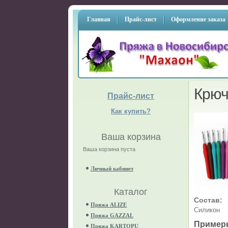
Главная
Прайс-лист
Оформление заказа
Крюч
Прайс-лист
Как купить?
Ваша корзина
Ваша корзина пуста
Личный кабинет
Каталог
Состав:
Пряжа ALIZE
Силикон
Пряжа GAZZAL
Пример
Пряжа KARTOPU