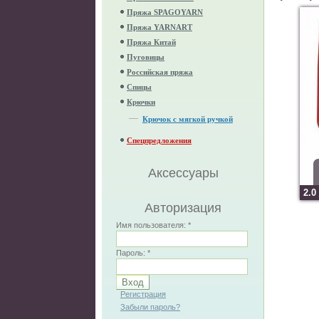
Пряжа SPAGOYARN
Пряжа YARNART
Пряжа Китай
Пуговицы
Российская пряжа
Спицы
Крючки
Крючок с мягкой ручкой
Спецпредложения
Аксессуары
2.0
Авторизация
Имя пользователя:
*
Пароль:
*
Регистрация
Забыли пароль?