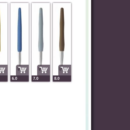
6.0
7.0
8.0