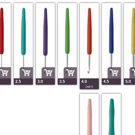
2.5
3.0
3.5
4.0
4.5
5.0
(нет)