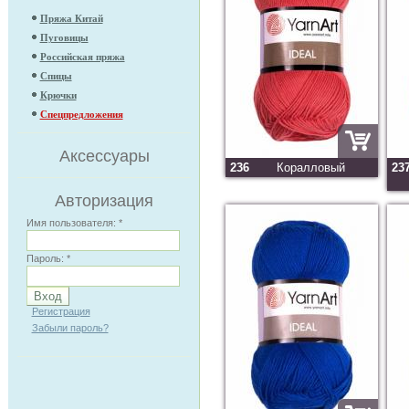
Пряжа Китай
Пуговицы
Российская пряжа
Спицы
Крючки
Спецпредложения
Аксессуары
236
Коралловый
23
Авторизация
Имя пользователя:
*
Пароль:
*
Регистрация
Забыли пароль?