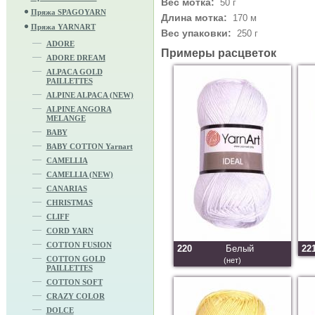
Вес мотка:
50 г
Пряжа SPAGOYARN
Длина мотка:
170 м
Пряжа YARNART
Вес упаковки:
250 г
ADORE
Примеры расцветок
ADORE DREAM
ALPACA GOLD
PAILLETTES
ALPINE ALPACA (NEW)
ALPINE ANGORA
MELANGE
BABY
BABY COTTON Yarnart
CAMELLIA
CAMELLIA (NEW)
CANARIAS
CHRISTMAS
CLIFF
CORD YARN
COTTON FUSION
220
Белый
22
COTTON GOLD
(нет)
PAILLETTES
COTTON SOFT
CRAZY COLOR
DOLCE