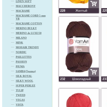
LINEN SOFT
MACCHERONY
228
Желтый
22
MACRAME
MACRAME CORD 5 mm
VR
MACRAME COTTON
MERINO BULKY
MERINO de LUXE/50
MILANO
MINK
MOHAIR TRENDY
NORDIC
PAILLETTES
PASSION
PIUMA
SAMBA(Травка)
SILK ROYAL
232
Шоколадный
23
SILKY WOOL
SUPER PERLEE
TULIP
TWEED
VEGAS
VISTA