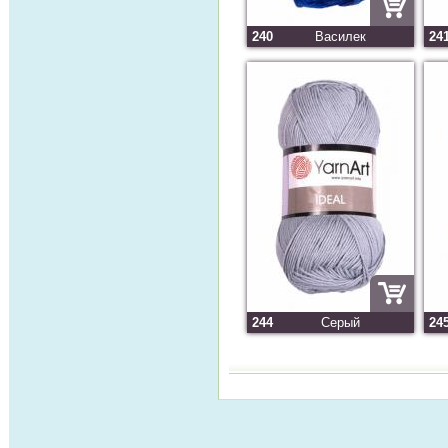
240
Василек
24
244
Серый
24