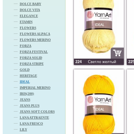
DOLCE BABY
DOLCE VITA
ELEGANCE
ETAMIN
FLOWERS
FLOWERS ALPACA
FLOWERS MERINO
FORZA
FORZA FESTIVAL
FORZA SOLID
224
Светло желтый
22
FORZA STRIPE
GOLD
HERITAGE
IDEAL
IMPERIAL MERINO
IRIS(200)
JEANS
JEANS PLUS
JEANS SOFT COLORS
LANA ATTRAENTE
LANA FRESCO
LILY