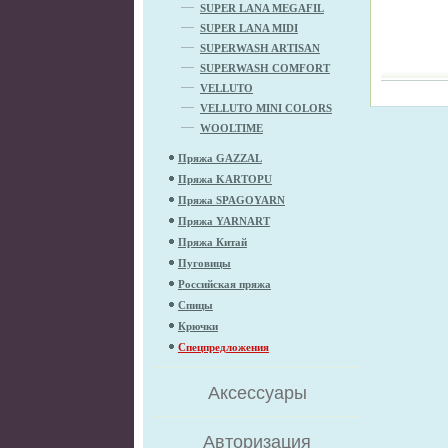
SUPER LANA MEGAFIL
SUPER LANA MIDI
SUPERWASH ARTISAN
SUPERWASH COMFORT
VELLUTO
VELLUTO MINI COLORS
WOOLTIME
Пряжа GAZZAL
Пряжа KARTOPU
Пряжа SPAGOYARN
Пряжа YARNART
Пряжа Китай
Пуговицы
Российская пряжа
Спицы
Крючки
Спецпредложения
Аксессуары
Авторизация