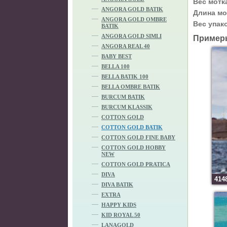
Вес мотк
ANGORA GOLD BATIK
Длина мо
ANGORA GOLD OMBRE
Вес упак
BATIK
ANGORA GOLD SIMLI
Пример
ANGORA REAL 40
BABY BEST
BELLA 100
BELLA BATIK 100
BELLA OMBRE BATIK
BURCUM BATIK
BURCUM KLASSIK
COTTON GOLD
COTTON GOLD BATIK
COTTON GOLD FINE BABY
COTTON GOLD HOBBY
NEW
COTTON GOLD PRATICA
DIVA
414
DIVA BATIK
EXTRA
HAPPY KIDS
KID ROYAL 50
LANAGOLD