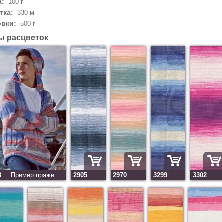
а:
100 г
тка:
330 м
овки:
500 г
ы расцветок
8
Пример пряжи
2905
2970
3299
3302