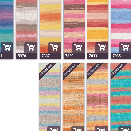
31
5970
7687
7829
7833
7935