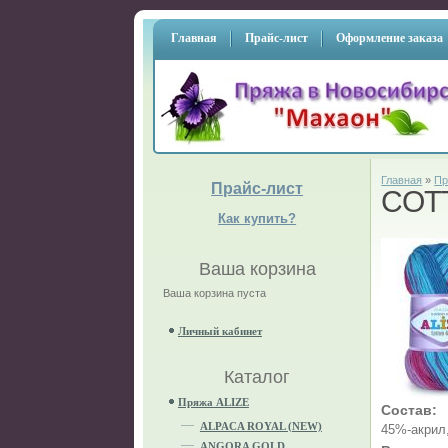
Главная
Прайс-лист
Оформление заказа
Главная
»
Пр
Прайс-лист
COT
Как купить?
Ваша корзина
Ваша корзина пуста
Личный кабинет
Каталог
Пряжа ALIZE
Состав:
ALPACA ROYAL (NEW)
45%-акрил
ANGORA GOLD