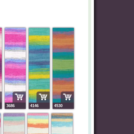
3686
4146
4530