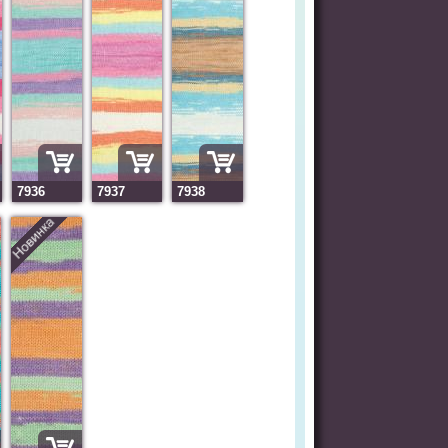
7936
7937
7938