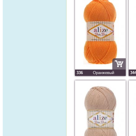
336
Оранжевый
34