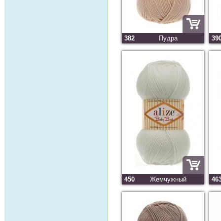
382
Пудра
39
450
Жемчужный
46