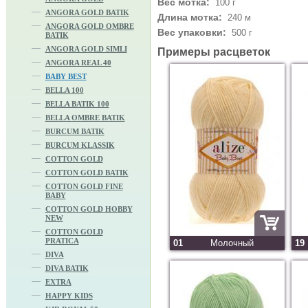
Вес мотка:
100 г
ANGORA GOLD BATIK
Длина мотка:
240 м
ANGORA GOLD OMBRE
Вес упаковки:
500 г
BATIK
ANGORA GOLD SIMLI
Примеры расцветок
ANGORA REAL 40
BABY BEST
BELLA 100
BELLA BATIK 100
BELLA OMBRE BATIK
BURCUM BATIK
BURCUM KLASSIK
COTTON GOLD
COTTON GOLD BATIK
COTTON GOLD FINE
BABY
COTTON GOLD HOBBY
NEW
COTTON GOLD
PRATICA
01
Молочный
19
DIVA
DIVA BATIK
EXTRA
HAPPY KIDS