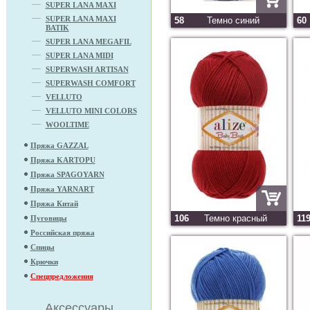
SUPER LANA MAXI
SUPER LANA MAXI
58
Темно синий
60
BATIK
SUPER LANA MEGAFIL
SUPER LANA MIDI
SUPERWASH ARTISAN
SUPERWASH COMFORT
VELLUTO
VELLUTO MINI COLORS
WOOLTIME
Пряжа GAZZAL
Пряжа KARTOPU
Пряжа SPAGOYARN
Пряжа YARNART
Пряжа Китай
106
Темно красный
11
Пуговицы
Российская пряжа
Спицы
Крючки
Спецпредложения
Аксессуары