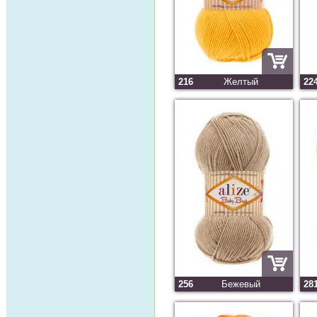
216
Желтый
22
256
Бежевый
28