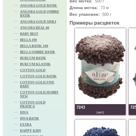
Вес мотка:
500 г
ANGORA GOLD BATIK
Длина мотка:
73 м
ANGORA GOLD OMBRE
Вес упаковки:
500 г
BATIK
ANGORA GOLD SIMLI
Примеры расцветок
ANGORA REAL 40
BABY BEST
BELLA 100
BELLA BATIK 100
BELLA OMBRE BATIK
BURCUM BATIK
BURCUM KLASSIK
COTTON GOLD
COTTON GOLD BATIK
COTTON GOLD FINE
BABY
COTTON GOLD HOBBY
NEW
COTTON GOLD
PRATICA
7243
72
DIVA
(нет)
DIVA BATIK
EXTRA
HAPPY KIDS