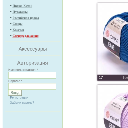
Пряжа Китай
Пуговицы
Российская пряжа
Спицы
Крючки
Спецпредложения
Аксессуары
Авторизация
Имя пользователя:
*
17
Те
Пароль:
*
Регистрация
Забыли пароль?