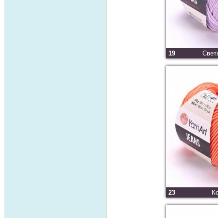
19
Свет
23
К