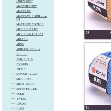
LINEN SOFT
MACCHERONY
MACRAME
MACRAME CORD 5 mm
VR
MACRAME COTTON
MERINO BULKY
07
MERINO de LUXE/50
MILANO
MINK
MOHAIR TRENDY
NORDIC
PAILLETTES
PASSION
PIUMA
SAMBA(Травка)
SILK ROYAL
SILKY WOOL
SUPER PERLEE
TULIP
TWEED
VEGAS
15
VISTA