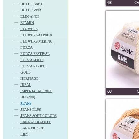
62
Су
DOLCE BABY
DOLCE VITA
ELEGANCE
ETAMIN
FLOWERS
FLOWERS ALPACA
FLOWERS MERINO
FORZA
FORZA FESTIVAL
FORZA SOLID
FORZA STRIPE
GOLD
HERITAGE
IDEAL
IMPERIAL MERINO
03
IRIS(200)
JEANS
JEANS PLUS
JEANS SOFT COLORS
LANA ATTRAENTE
LANA FRESCO
LILY