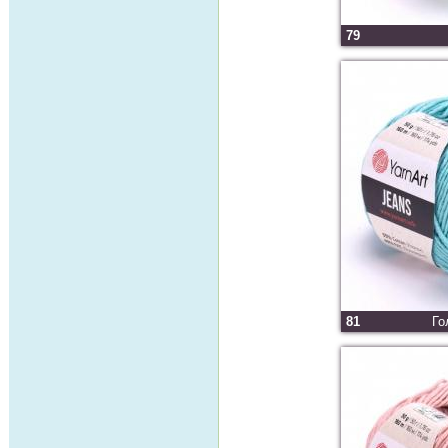
79
81
Го