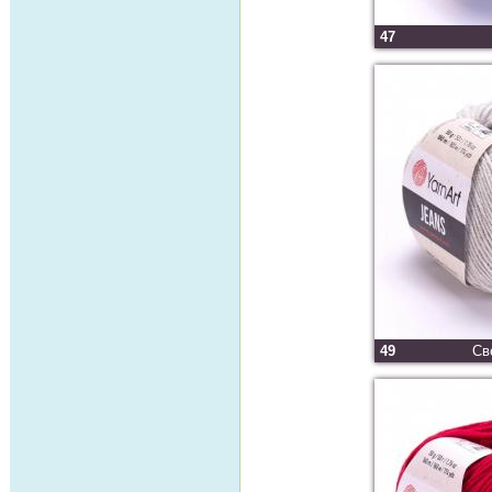
47
49
Св