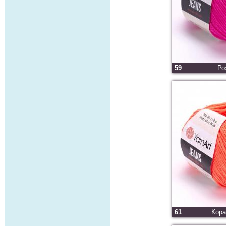
59
Ро
61
Кора