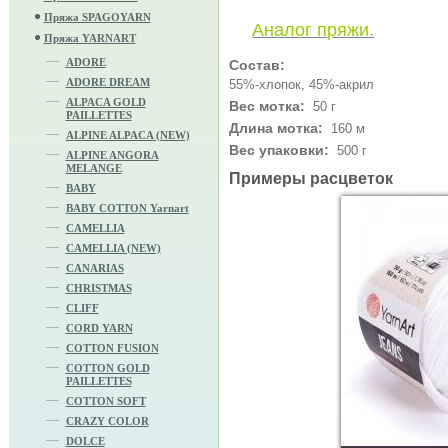
Пряжа SPAGOYARN
Аналог пряжи.
Пряжа YARNART
ADORE
Состав:
ADORE DREAM
55%-хлопок, 45%-акрил
ALPACA GOLD
Вес мотка:
50 г
PAILLETTES
Длина мотка:
160 м
ALPINE ALPACA (NEW)
Вес упаковки:
500 г
ALPINE ANGORA
MELANGE
Примеры расцветок
BABY
BABY COTTON Yarnart
CAMELLIA
CAMELLIA (NEW)
CANARIAS
CHRISTMAS
CLIFF
CORD YARN
COTTON FUSION
COTTON GOLD
PAILLETTES
COTTON SOFT
CRAZY COLOR
DOLCE