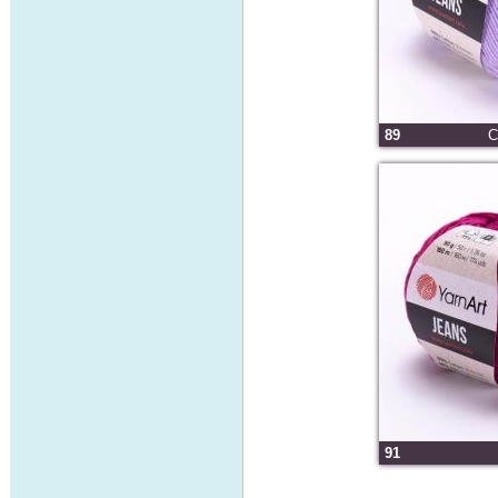
89
С
91