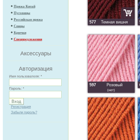
Пряжа Китай
Пуговицы
Российская пряжа
577
Темная вишня
Спицы
Крючки
Спецпредложения
Аксессуары
Авторизация
Имя пользователя:
*
597
Розовый
Пароль:
*
(нет)
Регистрация
Забыли пароль?