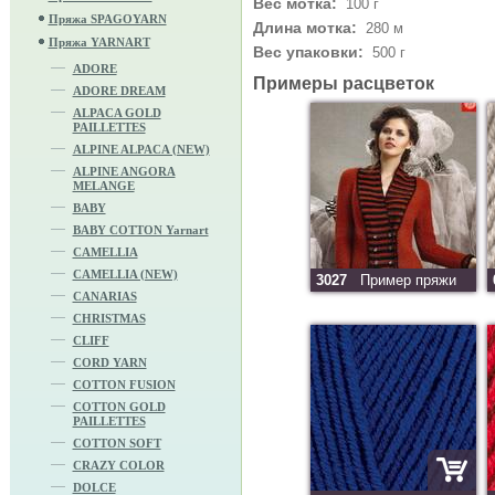
Вес мотка:
100 г
Пряжа SPAGOYARN
Длина мотка:
280 м
Пряжа YARNART
Вес упаковки:
500 г
ADORE
Примеры расцветок
ADORE DREAM
ALPACA GOLD
PAILLETTES
ALPINE ALPACA (NEW)
ALPINE ANGORA
MELANGE
BABY
BABY COTTON Yarnart
CAMELLIA
CAMELLIA (NEW)
3027
Пример пряжи
CANARIAS
CHRISTMAS
CLIFF
CORD YARN
COTTON FUSION
COTTON GOLD
PAILLETTES
COTTON SOFT
CRAZY COLOR
DOLCE