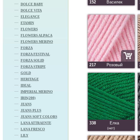
152
Василек
DOLCE BABY
DOLCE VITA
ELEGANCE
ETAMIN
FLOWERS
FLOWERS ALPACA
FLOWERS MERINO
FORZA
FORZA FESTIVAL
FORZA SOLID
217
Розовый
FORZA STRIPE
GOLD
HERITAGE
IDEAL
IMPERIAL MERINO
IRIS(200)
JEANS
JEANS PLUS
JEANS SOFT COLORS
338
Елка
LANA ATTRAENTE
(нет)
LANA FRESCO
LILY