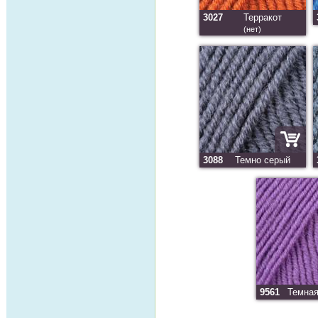
3027
Терракот
(нет)
3088
Темно серый
9561
Темная