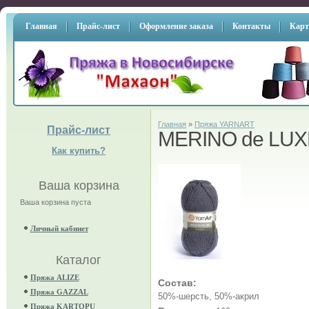
Главная
Прайс-лист
Оформление заказа
Контакты
Карт
Главная
»
Пряжа YARNART
Прайс-лист
MERINO de LUX
Как купить?
Ваша корзина
Ваша корзина пуста
Личный кабинет
Каталог
Пряжа ALIZE
Состав:
Пряжа GAZZAL
50%-шерсть, 50%-акрил
Пряжа KARTOPU