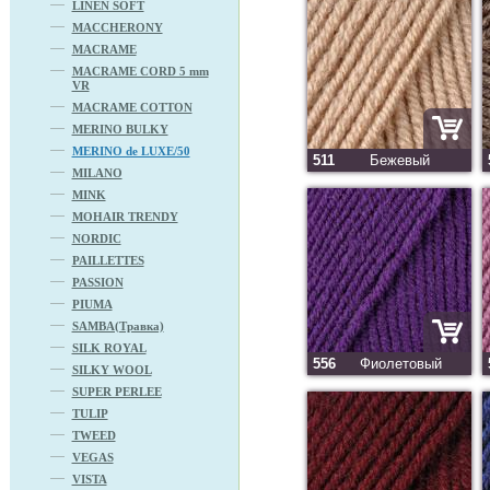
LINEN SOFT
MACCHERONY
MACRAME
MACRAME CORD 5 mm
VR
MACRAME COTTON
MERINO BULKY
MERINO de LUXE/50
511
Бежевый
MILANO
MINK
MOHAIR TRENDY
NORDIC
PAILLETTES
PASSION
PIUMA
SAMBA(Травка)
SILK ROYAL
556
Фиолетовый
SILKY WOOL
SUPER PERLEE
TULIP
TWEED
VEGAS
VISTA