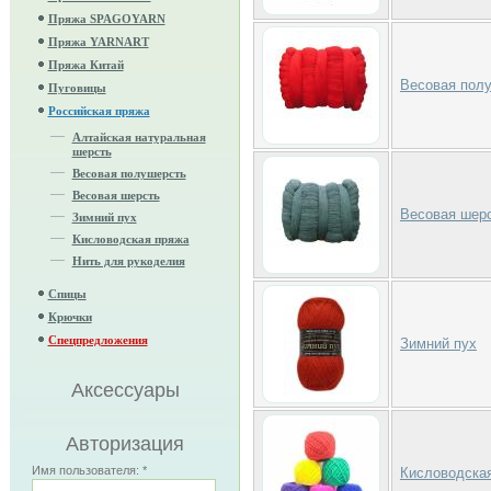
Пряжа SPAGOYARN
Пряжа YARNART
Пряжа Китай
Весовая пол
Пуговицы
Российская пряжа
Алтайская натуральная
шерсть
Весовая полушерсть
Весовая шерсть
Весовая шер
Зимний пух
Кисловодская пряжа
Нить для рукоделия
Спицы
Крючки
Спецпредложения
Зимний пух
Аксессуары
Авторизация
Имя пользователя:
*
Кисловодска