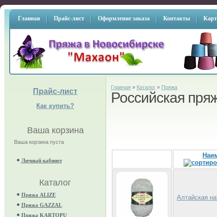
Главная
Прайс-лист
Оформление заказа
Контакты
Карт
Главная
»
Каталог
»
Пряжа
Прайс-лист
Российская пря
Как купить?
Ваша корзина
Ваша корзина пуста
Наи
Личный кабинет
Каталог
Пряжа ALIZE
Алтайская на
Пряжа GAZZAL
Пряжа KARTOPU