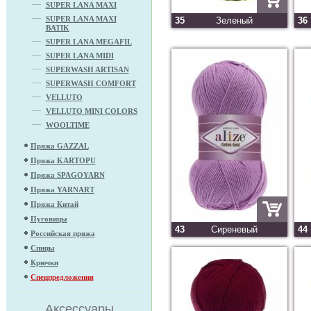
SUPER LANA MAXI
SUPER LANA MAXI
35
Зеленый
36
BATIK
SUPER LANA MEGAFIL
SUPER LANA MIDI
SUPERWASH ARTISAN
SUPERWASH COMFORT
VELLUTO
VELLUTO MINI COLORS
WOOLTIME
Пряжа GAZZAL
Пряжа KARTOPU
Пряжа SPAGOYARN
Пряжа YARNART
Пряжа Китай
Пуговицы
43
Сиреневый
44
Российская пряжа
Спицы
Крючки
Спецпредложения
Аксессуары