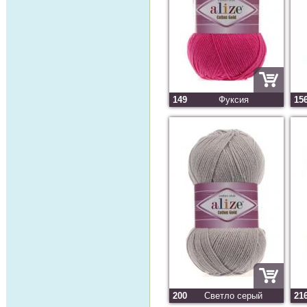
149
Фуксия
15
200
Светло серый
21