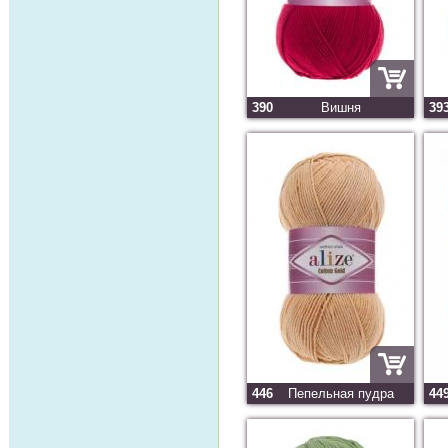
390
Вишня
39
446
Пепельная пудра
44