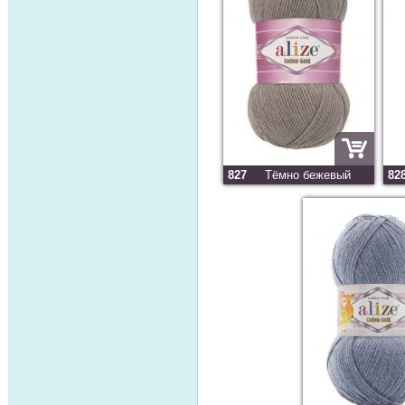
827
Тёмно бежевый
82