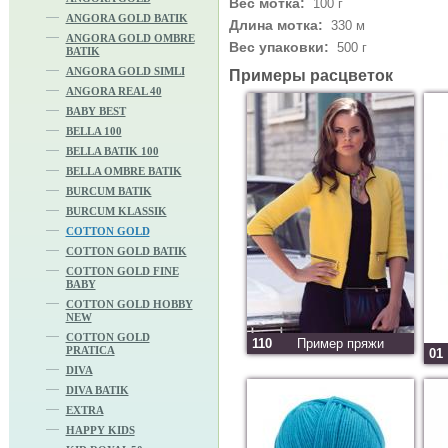
Вес мотка:
100 г
ANGORA GOLD BATIK
Длина мотка:
330 м
ANGORA GOLD OMBRE
Вес упаковки:
500 г
BATIK
ANGORA GOLD SIMLI
Примеры расцветок
ANGORA REAL 40
BABY BEST
BELLA 100
BELLA BATIK 100
BELLA OMBRE BATIK
BURCUM BATIK
BURCUM KLASSIK
COTTON GOLD
COTTON GOLD BATIK
COTTON GOLD FINE
BABY
COTTON GOLD HOBBY
NEW
COTTON GOLD
110
Пример пряжи
PRATICA
01
DIVA
DIVA BATIK
EXTRA
HAPPY KIDS