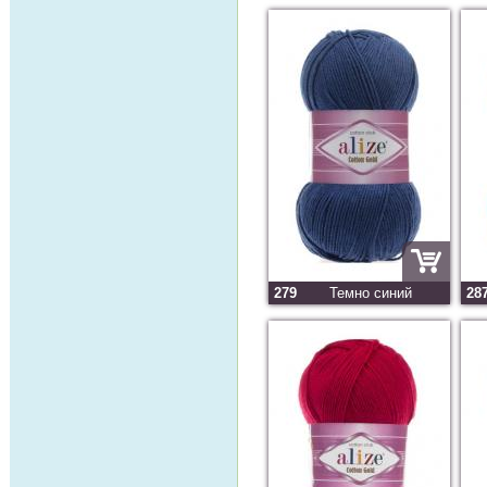
279
Темно синий
28