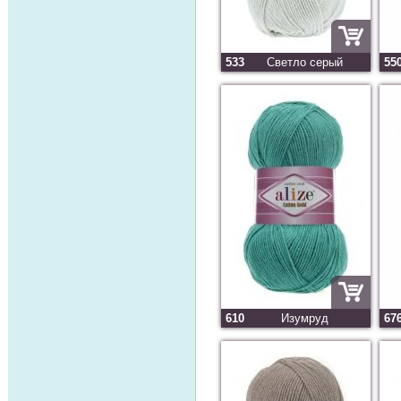
533
Светло серый
55
610
Изумруд
67