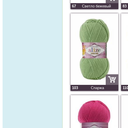
67
Светло бежевый
83
103
Спаржа
11