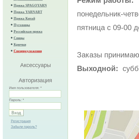
Режим работы:
Пряжа SPAGOYARN
понедельник-чет
Пряжа YARNART
Пряжа Китай
Пуговицы
пятница с 09-00 д
Российская пряжа
Спицы
Крючки
Спецпредложения
Заказы принимают
Аксессуары
Выходной:
суббо
Авторизация
Имя пользователя:
*
Пароль:
*
Регистрация
Забыли пароль?