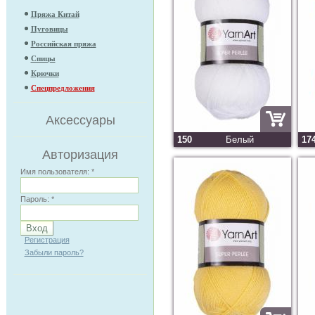
Пряжа Китай
Пуговицы
Российская пряжа
Спицы
Крючки
Спецпредложения
Аксессуары
150
Белый
17
Авторизация
Имя пользователя:
*
Пароль:
*
Регистрация
Забыли пароль?