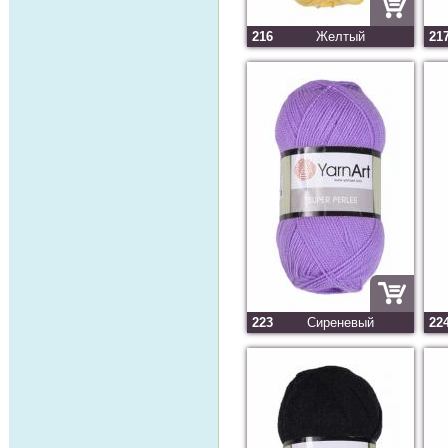
216
Желтый
21
223
Сиреневый
22