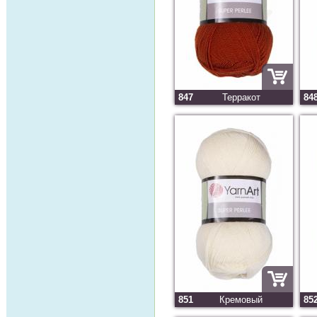
847
Терракот
84
851
Кремовый
85