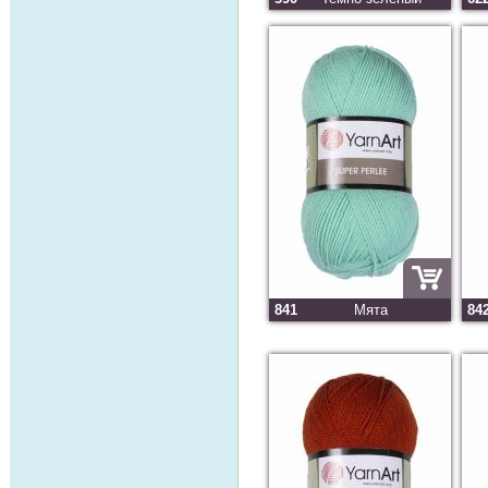
841
Мята
84