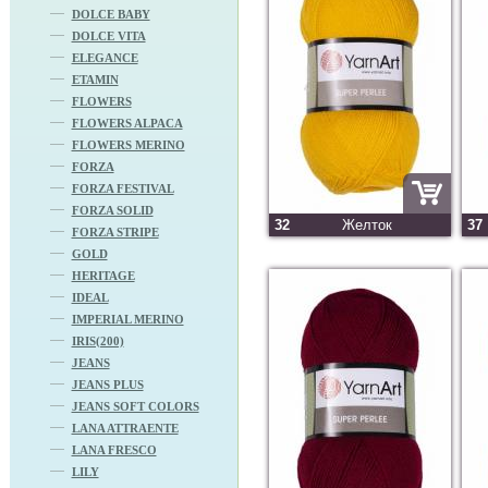
DOLCE BABY
DOLCE VITA
ELEGANCE
ETAMIN
FLOWERS
FLOWERS ALPACA
FLOWERS MERINO
FORZA
FORZA FESTIVAL
FORZA SOLID
32
Желток
37
FORZA STRIPE
GOLD
HERITAGE
IDEAL
IMPERIAL MERINO
IRIS(200)
JEANS
JEANS PLUS
JEANS SOFT COLORS
LANA ATTRAENTE
LANA FRESCO
LILY