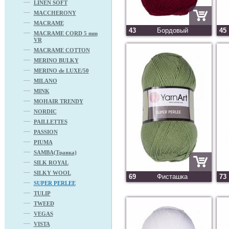
LINEN SOFT
MACCHERONY
MACRAME
43
Бордовый
45
MACRAME CORD 5 mm
VR
MACRAME COTTON
MERINO BULKY
MERINO de LUXE/50
MILANO
MINK
MOHAIR TRENDY
NORDIC
PAILLETTES
PASSION
PIUMA
SAMBA(Травка)
SILK ROYAL
SILKY WOOL
69
Фисташка
73
SUPER PERLEE
TULIP
TWEED
VEGAS
VISTA