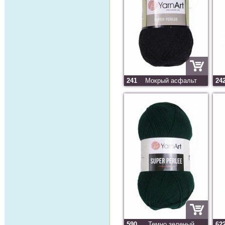
241
Мокрый асфальт
24
590
Темно зеленый
62