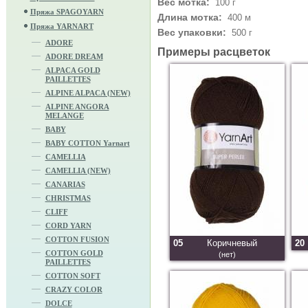
Вес мотка:
100 г
Пряжа SPAGOYARN
Длина мотка:
400 м
Пряжа YARNART
Вес упаковки:
500 г
ADORE
Примеры расцветок
ADORE DREAM
ALPACA GOLD
PAILLETTES
ALPINE ALPACA (NEW)
ALPINE ANGORA
MELANGE
BABY
BABY COTTON Yarnart
CAMELLIA
CAMELLIA (NEW)
CANARIAS
CHRISTMAS
CLIFF
CORD YARN
COTTON FUSION
05
Коричневый
20
COTTON GOLD
(нет)
PAILLETTES
COTTON SOFT
CRAZY COLOR
DOLCE