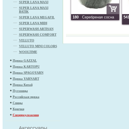
SUPER LANA MAXI
SUPER LANA MAXI
BATIK
180
Серебреная сосна
54
SUPER LANA MEGAFIL
SUPER LANA MIDI
SUPERWASH ARTISAN
SUPERWASH COMFORT
VELLUTO
VELLUTO MINI COLORS
WOOLTIME
Пряжа GAZZAL
Пряжа KARTOPU
Пряжа SPAGOYARN
Пряжа YARNART
Пряжа Китай
Пуговицы
Российская пряжа
Спицы
Крючки
Спецпредложения
Аксессуары