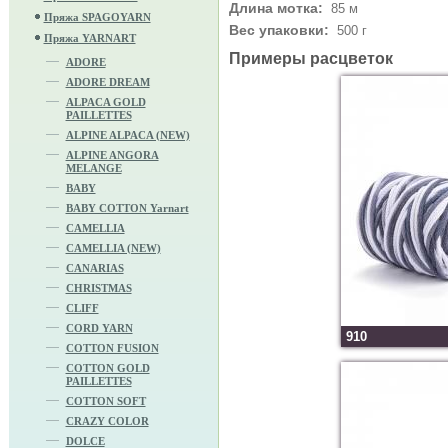
Длина мотка:
85 м
Пряжа SPAGOYARN
Вес упаковки:
500 г
Пряжа YARNART
Примеры расцветок
ADORE
ADORE DREAM
ALPACA GOLD
PAILLETTES
ALPINE ALPACA (NEW)
ALPINE ANGORA
MELANGE
BABY
BABY COTTON Yarnart
CAMELLIA
CAMELLIA (NEW)
CANARIAS
CHRISTMAS
CLIFF
CORD YARN
910
COTTON FUSION
COTTON GOLD
PAILLETTES
COTTON SOFT
CRAZY COLOR
DOLCE