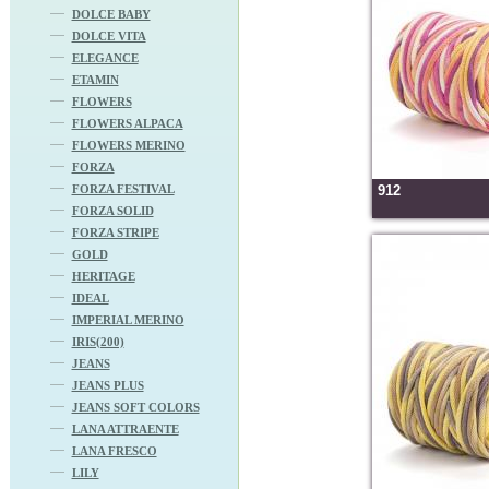
DOLCE BABY
DOLCE VITA
ELEGANCE
ETAMIN
FLOWERS
FLOWERS ALPACA
FLOWERS MERINO
FORZA
FORZA FESTIVAL
912
FORZA SOLID
FORZA STRIPE
GOLD
HERITAGE
IDEAL
IMPERIAL MERINO
IRIS(200)
JEANS
JEANS PLUS
JEANS SOFT COLORS
LANA ATTRAENTE
LANA FRESCO
LILY