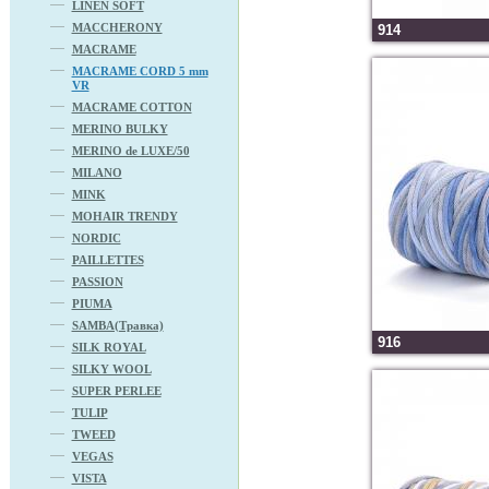
LINEN SOFT
MACCHERONY
914
MACRAME
MACRAME CORD 5 mm
VR
MACRAME COTTON
MERINO BULKY
MERINO de LUXE/50
MILANO
MINK
MOHAIR TRENDY
NORDIC
PAILLETTES
PASSION
PIUMA
SAMBA(Травка)
916
SILK ROYAL
SILKY WOOL
SUPER PERLEE
TULIP
TWEED
VEGAS
VISTA