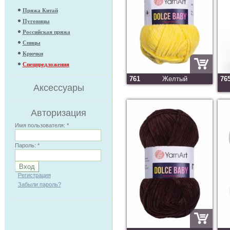
Пряжа Китай
Пуговицы
Российская пряжа
Спицы
Крючки
Спецпредложения
761
Желтый
76
Аксессуары
Авторизация
Имя пользователя:
*
Пароль:
*
Регистрация
Забыли пароль?