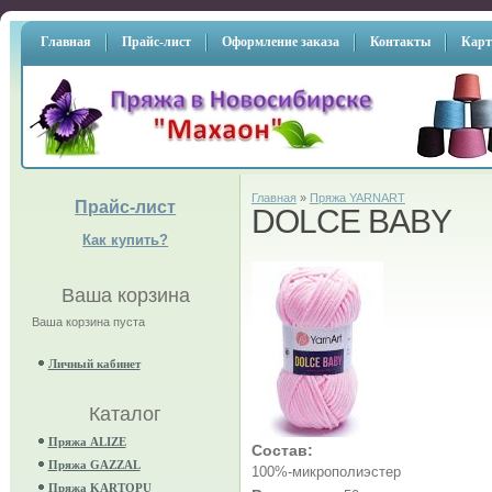
Главная
Прайс-лист
Оформление заказа
Контакты
Карт
Главная
»
Пряжа YARNART
Прайс-лист
DOLCE BABY
Как купить?
Ваша корзина
Ваша корзина пуста
Личный кабинет
Каталог
Пряжа ALIZE
Состав:
Пряжа GAZZAL
100%-микрополиэстер
Пряжа KARTOPU