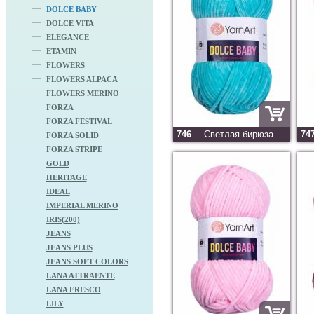
DOLCE BABY
DOLCE VITA
ELEGANCE
ETAMIN
FLOWERS
FLOWERS ALPACA
FLOWERS MERINO
FORZA
FORZA FESTIVAL
746
Светлая бирюза
74
FORZA SOLID
FORZA STRIPE
GOLD
HERITAGE
IDEAL
IMPERIAL MERINO
IRIS(200)
JEANS
JEANS PLUS
JEANS SOFT COLORS
LANA ATTRAENTE
LANA FRESCO
LILY