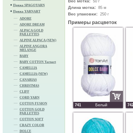
Вес мотка:
50 г
Пряжа SPAGOYARN
Длина мотка:
85 м
Пряжа YARNART
Вес упаковки:
250 г
ADORE
Примеры расцветок
ADORE DREAM
ALPACA GOLD
PAILLETTES
ALPINE ALPACA (NEW)
ALPINE ANGORA
MELANGE
BABY
BABY COTTON Yarnart
CAMELLIA
CAMELLIA (NEW)
CANARIAS
CHRISTMAS
CLIFF
CORD YARN
COTTON FUSION
741
Белый
74
COTTON GOLD
PAILLETTES
COTTON SOFT
CRAZY COLOR
DOLCE