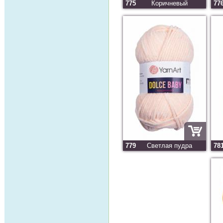
775
Коричневый
77
779
Светлая пудра
78