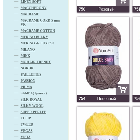
LINEN SOFT
MACCHERONY
750
Розовый
75
MACRAME
MACRAME CORD 5 mm
VR
MACRAME COTTON
MERINO BULKY
MERINO de LUXE/50
MILANO
MINK
MOHAIR TRENDY
NORDIC
PAILLETTES
PASSION
PIUMA
SAMBA(Травка)
754
Песочный
75
SILK ROYAL
SILKY WOOL
SUPER PERLEE
TULIP
TWEED
VEGAS
VISTA