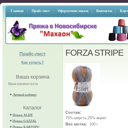
Главная
Прайс-лист
Оформление заказа
Контакты
Карт
FORZA STRIPE
Прайс-лист
Как купить?
Ваша корзина
Ваша корзина пуста
Личный кабинет
Каталог
Состав:
Пряжа ALIZE
75%-шерсть,25%-акрил
Пряжа GAZZAL
Вес мотка:
100 г
Пряжа KARTOPU