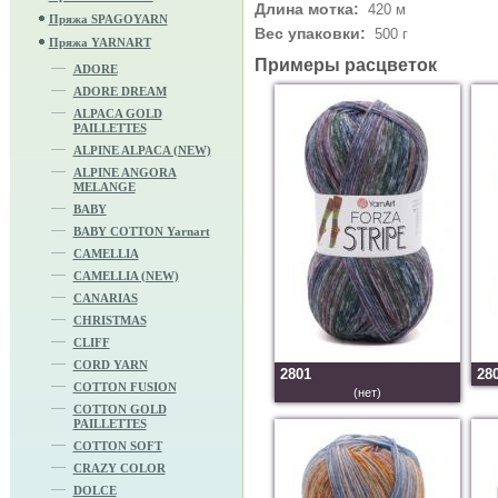
Длина мотка:
420 м
Пряжа SPAGOYARN
Вес упаковки:
500 г
Пряжа YARNART
Примеры расцветок
ADORE
ADORE DREAM
ALPACA GOLD
PAILLETTES
ALPINE ALPACA (NEW)
ALPINE ANGORA
MELANGE
BABY
BABY COTTON Yarnart
CAMELLIA
CAMELLIA (NEW)
CANARIAS
CHRISTMAS
CLIFF
CORD YARN
2801
28
COTTON FUSION
(нет)
COTTON GOLD
PAILLETTES
COTTON SOFT
CRAZY COLOR
DOLCE