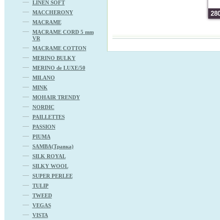
LINEN SOFT
MACCHERONY
28
MACRAME
MACRAME CORD 5 mm
VR
MACRAME COTTON
MERINO BULKY
MERINO de LUXE/50
MILANO
MINK
MOHAIR TRENDY
NORDIC
PAILLETTES
PASSION
PIUMA
SAMBA(Травка)
SILK ROYAL
SILKY WOOL
SUPER PERLEE
TULIP
TWEED
VEGAS
VISTA