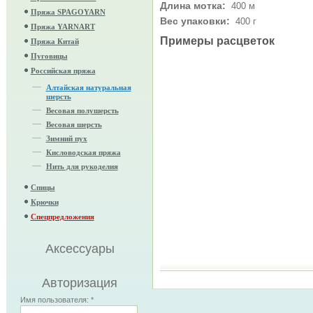
Длина мотка:
400 м
Пряжа SPAGOYARN
Вес упаковки:
400 г
Пряжа YARNART
Примеры расцветок
Пряжа Китай
Пуговицы
Российская пряжа
Алтайская натуральная
шерсть
Весовая полушерсть
Весовая шерсть
Зимний пух
Кисловодская пряжа
Нить для рукоделия
Спицы
Крючки
Спецпредложения
Аксессуары
Авторизация
Имя пользователя:
*