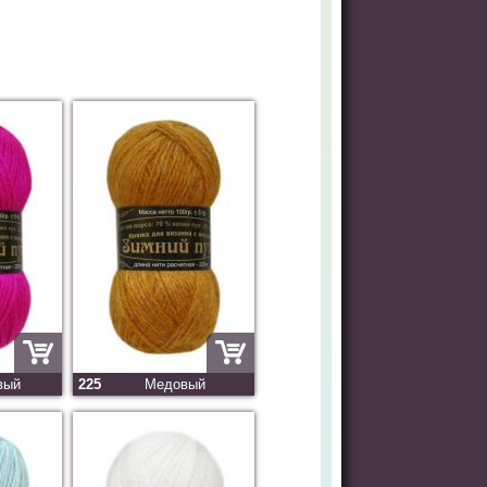
вый
225
Медовый