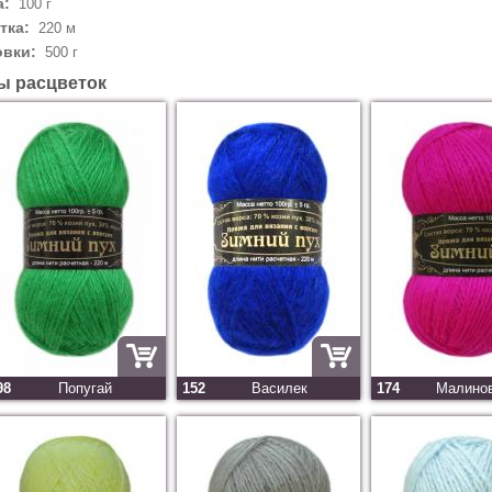
а:
100 г
тка:
220 м
овки:
500 г
ы расцветок
98
Попугай
152
Василек
174
Малино