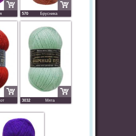
я
570
Брусника
кот
3032
Мята