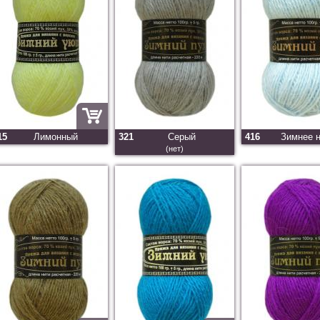
15
Лимонный
321
Серый
416
Зимнее 
(нет)