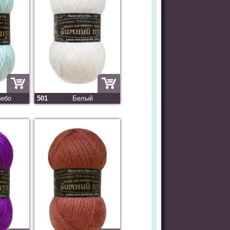
небо
501
Белый