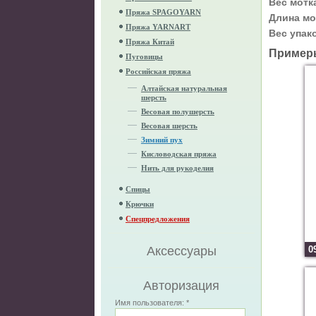
Вес мотк
Пряжа SPAGOYARN
Длина мо
Пряжа YARNART
Вес упак
Пряжа Китай
Пример
Пуговицы
Российская пряжа
Алтайская натуральная
шерсть
Весовая полушерсть
Весовая шерсть
Зимний пух
Кисловодская пряжа
Нить для рукоделия
Спицы
Крючки
Спецпредложения
Аксессуары
0
Авторизация
Имя пользователя:
*