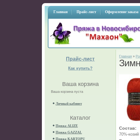
Главная
Прайс-лист
Оформление заказа
Главная
»
Ро
Прайс-лист
Зимн
Как купить?
Ваша корзина
Ваша корзина пуста
Личный кабинет
Каталог
Пряжа ALIZE
Состав:
Пряжа GAZZAL
70%-козий
Пряжа KARTOPU