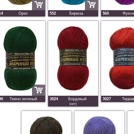
14
Орех
552
Бирюза
560
Фукси
90
Темно зеленый
3024
Бордовый
3027
Терра
(нет)