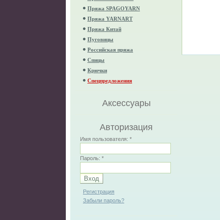
Пряжа SPAGOYARN
Пряжа YARNART
Пряжа Китай
Пуговицы
Российская пряжа
Спицы
Крючки
Спецпредложения
Аксессуары
Авторизация
Имя пользователя:
*
Пароль:
*
Регистрация
Забыли пароль?