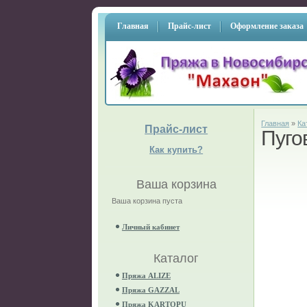
Главная
Прайс-лист
Оформление заказа
Главная
»
Ка
Прайс-лист
Пуго
Как купить?
Ваша корзина
Ваша корзина пуста
Личный кабинет
Каталог
Пряжа ALIZE
Пряжа GAZZAL
Пряжа KARTOPU