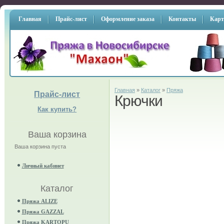
Главная
Прайс-лист
Оформление заказа
Контакты
Карт
Главная
»
Каталог
»
Пряжа
Прайс-лист
Крючки
Как купить?
Ваша корзина
Ваша корзина пуста
Личный кабинет
Каталог
Пряжа ALIZE
Пряжа GAZZAL
Пряжа KARTOPU