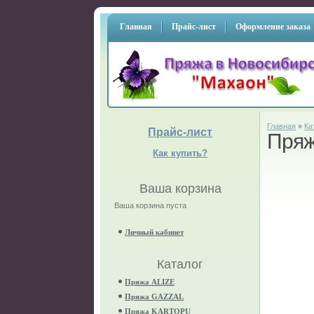
Главная
Прайс-лист
Оформление заказа
Главная
»
Ка
Прайс-лист
Пря
Как купить?
Ваша корзина
Ваша корзина пуста
Личный кабинет
Каталог
Пряжа ALIZE
Пряжа GAZZAL
Пряжа KARTOPU