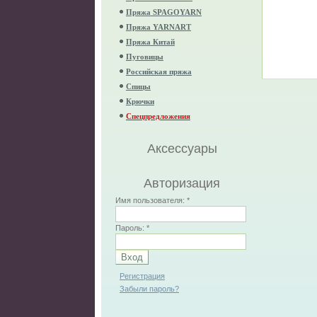
Пряжа SPAGOYARN
Пряжа YARNART
Пряжа Китай
Пуговицы
Российская пряжа
Спицы
Крючки
Спецпредложения
Аксессуары
Авторизация
Имя пользователя:
*
Пароль:
*
Регистрация
Забыли пароль?