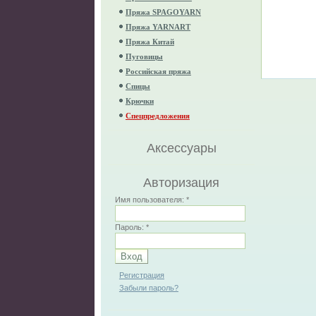
Пряжа SPAGOYARN
Пряжа YARNART
Пряжа Китай
Пуговицы
Российская пряжа
Спицы
Крючки
Спецпредложения
Аксессуары
Авторизация
Имя пользователя:
*
Пароль:
*
Регистрация
Забыли пароль?