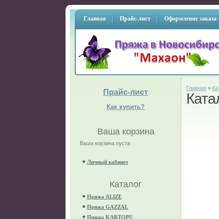
Главная
Прайс-лист
Оформление заказа
Главная
»
Ка
Прайс-лист
Ката
Как купить?
Ваша корзина
Ваша корзина пуста
Личный кабинет
Каталог
Пряжа ALIZE
Пряжа GAZZAL
Пряжа KARTOPU