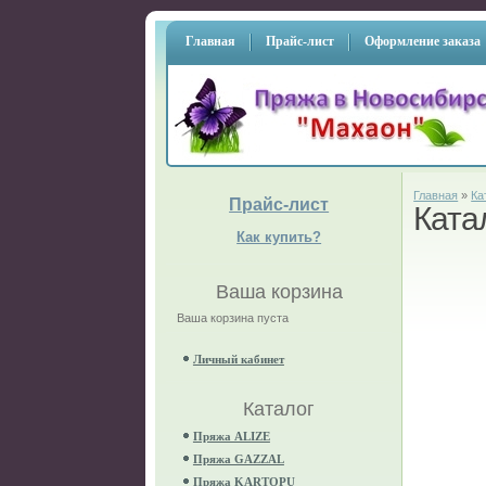
Главная
Прайс-лист
Оформление заказа
Главная
»
Ка
Прайс-лист
Ката
Как купить?
Ваша корзина
Ваша корзина пуста
Личный кабинет
Каталог
Пряжа ALIZE
Пряжа GAZZAL
Пряжа KARTOPU