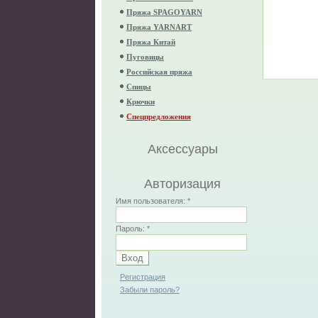
Пряжа SPAGOYARN
Пряжа YARNART
Пряжа Китай
Пуговицы
Российская пряжа
Спицы
Крючки
Спецпредложения
Аксессуары
Авторизация
Имя пользователя:
*
Пароль:
*
Регистрация
Забыли пароль?