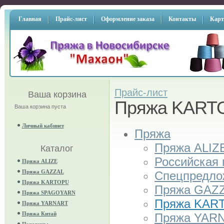
Главная
Прайс-лист
Оформление заказа
Контакты
Карт
Прайс-лист
Ваша корзина
Пряжа KART
Ваша корзина пуста
Личный кабинет
Пряжа
Пряжа ALIZ
Каталог
Российская
Пряжа ALIZE
Пряжа GAZZAL
Спецпредло
Пряжа KARTOPU
Пряжа GAZ
Пряжа SPAGOYARN
Пряжа KAR
Пряжа YARNART
Пряжа Китай
Пряжа YAR
Пуговицы