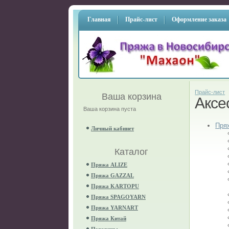
Главная
Прайс-лист
Оформление заказа
Прайс-лист
Ваша корзина
Аксе
Ваша корзина пуста
Пря
Личный кабинет
Каталог
Пряжа ALIZE
Пряжа GAZZAL
Пряжа KARTOPU
Пряжа SPAGOYARN
Пряжа YARNART
Пряжа Китай
Пуговицы