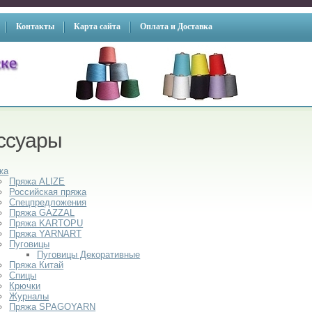
Контакты
Карта сайта
Оплата и Доставка
ссуары
жа
Пряжа ALIZE
Российская пряжа
Спецпредложения
Пряжа GAZZAL
Пряжа KARTOPU
Пряжа YARNART
Пуговицы
Пуговицы Декоративные
Пряжа Китай
Спицы
Крючки
Журналы
Пряжа SPAGOYARN