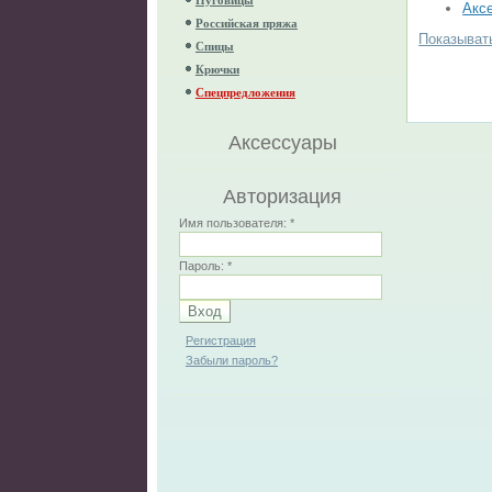
Акс
Российская пряжа
Показыват
Спицы
Крючки
Спецпредложения
Аксессуары
Авторизация
Имя пользователя:
*
Пароль:
*
Регистрация
Забыли пароль?