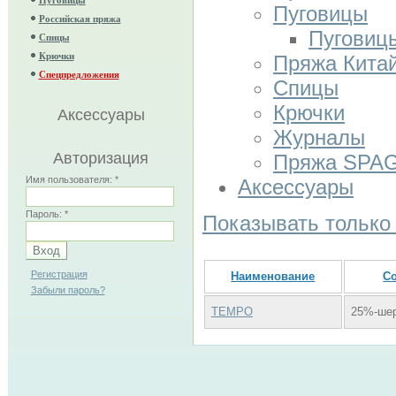
Пуговицы
Российская пряжа
Пуговиц
Спицы
Крючки
Пряжа Кита
Спецпредложения
Спицы
Крючки
Аксессуары
Журналы
Авторизация
Пряжа SPA
Имя пользователя:
*
Аксессуары
Пароль:
*
Показывать только
Регистрация
Наименование
С
Забыли пароль?
TEMPO
25%-шер