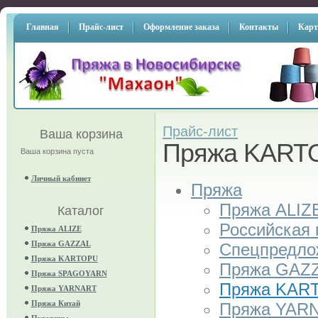
Главная
Прайс-лист
Оформление заказа
Контакты
Карт
Прайс-лист
Ваша корзина
Пряжа KART
Ваша корзина пуста
Личный кабинет
Пряжа
Пряжа ALIZ
Каталог
Российская
Пряжа ALIZE
Пряжа GAZZAL
Спецпредло
Пряжа KARTOPU
Пряжа GAZ
Пряжа SPAGOYARN
Пряжа KAR
Пряжа YARNART
Пряжа Китай
Пряжа YAR
Пуговицы