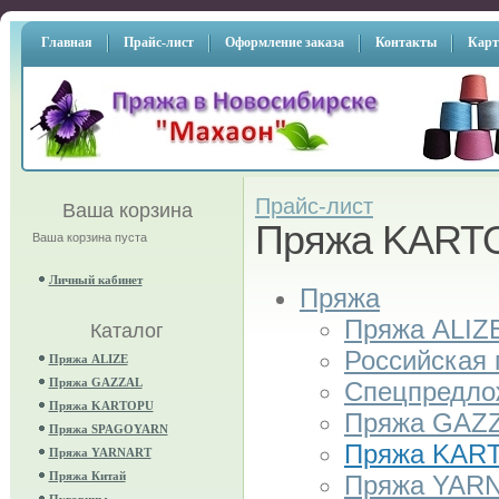
Главная
Прайс-лист
Оформление заказа
Контакты
Карт
Прайс-лист
Ваша корзина
Пряжа KART
Ваша корзина пуста
Личный кабинет
Пряжа
Пряжа ALIZ
Каталог
Российская
Пряжа ALIZE
Пряжа GAZZAL
Спецпредло
Пряжа KARTOPU
Пряжа GAZ
Пряжа SPAGOYARN
Пряжа KAR
Пряжа YARNART
Пряжа Китай
Пряжа YAR
Пуговицы