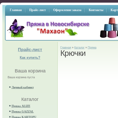
Главная
Прайс-лист
Оформление заказа
Контакты
Карт
Главная
»
Каталог
»
Пряжа
Прайс-лист
Крючки
Как купить?
Ваша корзина
Ваша корзина пуста
Личный кабинет
Каталог
Пряжа ALIZE
Пряжа GAZZAL
Пряжа KARTOPU