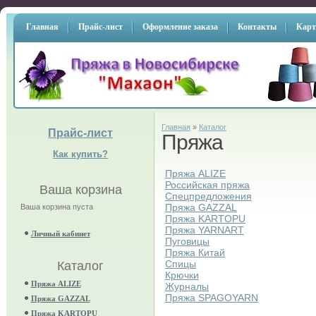
Главная
Прайс-лист
Оформление заказа
Контакты
Карт
Главная
»
Каталог
Прайс-лист
Пряжа
Как купить?
Пряжа ALIZE
Российская пряжа
Ваша корзина
Спецпредложения
Пряжа GAZZAL
Ваша корзина пуста
Пряжа KARTOPU
Пряжа YARNART
Личный кабинет
Пуговицы
Пряжа Китай
Спицы
Каталог
Крючки
Пряжа ALIZE
Журналы
Пряжа SPAGOYARN
Пряжа GAZZAL
Пряжа KARTOPU